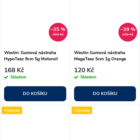
–35 %
–39 %
259 Kč
199 Kč
Westin: Gumová nástraha
Westin Gumová nástraha
HypoTeez 9cm 5g Motoroil
MegaTeez 5cm 1g Orange
6ks
Snow 8ks
168 Kč
120 Kč
Skladem
Skladem
DO KOŠÍKU
DO KOŠÍKU
Výprodej
Výprodej