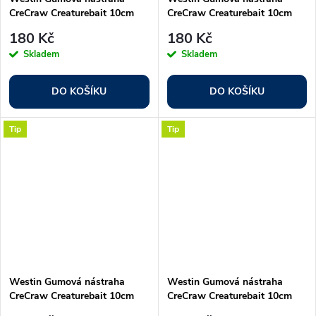
CreCraw Creaturebait 10cm
CreCraw Creaturebait 10cm
12g Black/Blue 4ks
12g Motoroil Pepper 4ks
180 Kč
180 Kč
Skladem
Skladem
DO KOŠÍKU
DO KOŠÍKU
Tip
Tip
Westin Gumová nástraha
Westin Gumová nástraha
CreCraw Creaturebait 10cm
CreCraw Creaturebait 10cm
12g Green Pumpkin Purple 4ks
12g Glow White 4ks