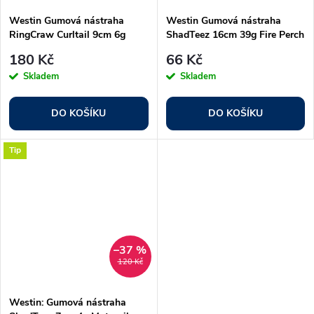
Westin Gumová nástraha
Westin Gumová nástraha
RingCraw Curltail 9cm 6g
ShadTeez 16cm 39g Fire Perch
Watermelon Red 5ks
180 Kč
66 Kč
Skladem
Skladem
DO KOŠÍKU
DO KOŠÍKU
Tip
–37 %
120 Kč
Westin: Gumová nástraha