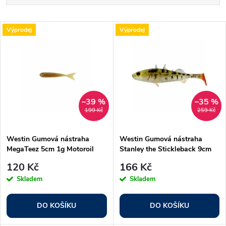
a
Nejlevnější
V
Výprodej
Výprodej
Nejdražší
z
ý
Nejprodávanější
e
p
Abecedně
n
i
–39 %
–35 %
199 Kč
259 Kč
í
s
p
Westin Gumová nástraha
Westin Gumová nástraha
MegaTeez 5cm 1g Motoroil
Stanley the Stickleback 9cm
p
Gold 8ks
7g Pearl Stickleback 5ks
r
120 Kč
166 Kč
r
Skladem
Skladem
o
o
DO KOŠÍKU
DO KOŠÍKU
d