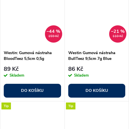
–44 %
–21 %
159 Kč
110 Kč
Westin: Gumová nástraha
Westin Gumová nástraha
BloodTeez 5,5cm 0,5g
BullTeez 9,5cm 7g Blue
Chartreuseflake 10ks
Headlight 2ks
89 Kč
86 Kč
Skladem
Skladem
DO KOŠÍKU
DO KOŠÍKU
Tip
Tip