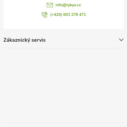
info
@
rybyx.cz
u
(+420) 603 278 471
Zákaznický servis