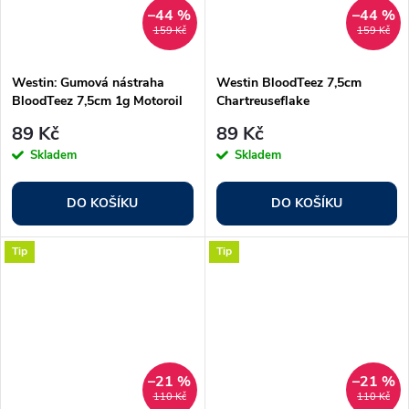
–44 %
–44 %
159 Kč
159 Kč
Westin: Gumová nástraha
Westin BloodTeez 7,5cm
BloodTeez 7,5cm 1g Motoroil
Chartreuseflake
Gold 8ks
89 Kč
89 Kč
Skladem
Skladem
DO KOŠÍKU
DO KOŠÍKU
Tip
Tip
–21 %
–21 %
110 Kč
110 Kč