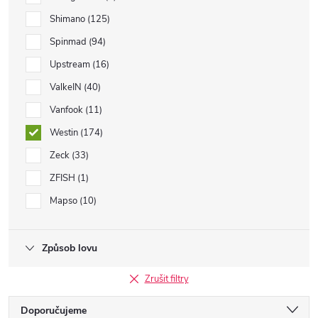
Shimano
125
Spinmad
94
Upstream
16
ValkeIN
40
Vanfook
11
Westin
174
Zeck
33
ZFISH
1
Mapso
10
Způsob lovu
Zrušit filtry
Ř
Doporučujeme