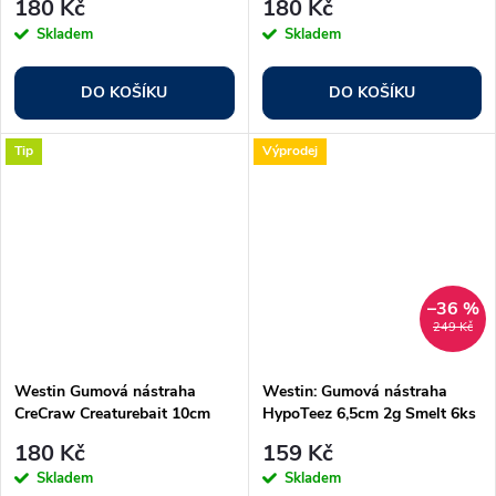
180 Kč
180 Kč
Skladem
Skladem
DO KOŠÍKU
DO KOŠÍKU
Tip
Výprodej
–36 %
249 Kč
Westin Gumová nástraha
Westin: Gumová nástraha
CreCraw Creaturebait 10cm
HypoTeez 6,5cm 2g Smelt 6ks
12g UV Craw 4ks
180 Kč
159 Kč
Skladem
Skladem