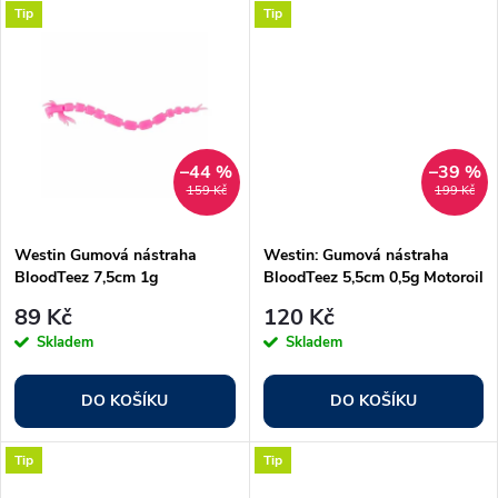
d
Tip
Tip
u
u
k
k
t
t
–44 %
–39 %
159 Kč
199 Kč
ů
ů
Westin Gumová nástraha
Westin: Gumová nástraha
BloodTeez 7,5cm 1g
BloodTeez 5,5cm 0,5g Motoroil
Bubblegum 8ks
Gold 10ks
89 Kč
120 Kč
Skladem
Skladem
DO KOŠÍKU
DO KOŠÍKU
Tip
Tip