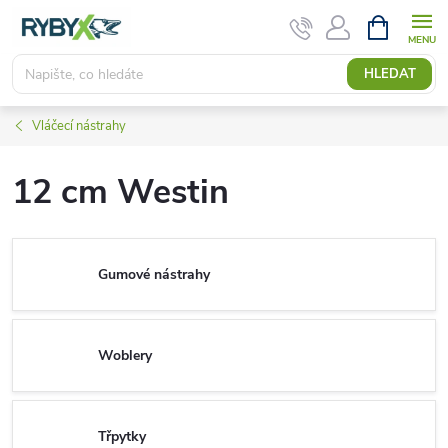
Přejít
NÁKUPNÍ
KOŠÍK
na
obsah
HLEDAT
Vláčecí nástrahy
12 cm Westin
Gumové nástrahy
Woblery
Třpytky