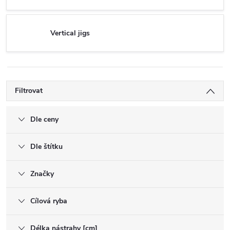
Vertical jigs
Filtrovat
Dle ceny
Dle štítku
Značky
Cílová ryba
Délka nástrahy [cm]