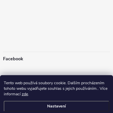
Facebook
Instagram
Tento web používá soubory cookie. Dalším procházením
tohoto webu vyjadřujete souhlas s jejich používáním.. Více
informací
zde
.
Sledovat na Instagramu
Nastavení
Copyright 2026
Rybyx
. Všechna práva vyhrazena.
Upravit nastavení