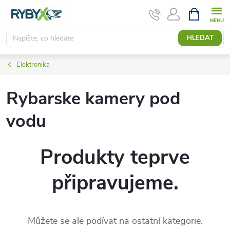
Přejít
NÁKUPNÍ
KOŠÍK
na
obsah
HLEDAT
Elektronika
Rybarske kamery pod
vodu
Produkty teprve
připravujeme.
Můžete se ale podívat na ostatní kategorie.