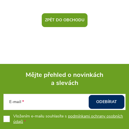
ZPĚT DO OBCHODU
Mějte přehled o novinkách
a slevách
Z
á
E-mail
ODEBÍRAT
p
Vložením e-mailu souhlasíte s
podmínkami ochrany osobních
údajů