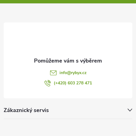
a
t
í
info
@
rybyx.cz
(+420) 603 278 471
Zákaznický servis