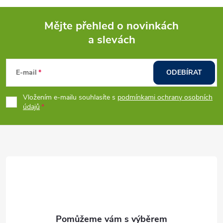
á
Mějte přehled o novinkách
d
a slevách
Z
a
á
c
E-mail
ODEBÍRAT
p
í
Vložením e-mailu souhlasíte s
podmínkami ochrany osobních
údajů
p
a
r
t
v
í
k
y
v