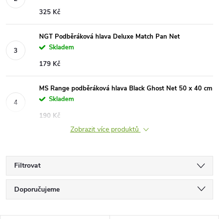
325 Kč
NGT Podběráková hlava Deluxe Match Pan Net
Skladem
179 Kč
MS Range podběráková hlava Black Ghost Net 50 x 40 cm
Skladem
190 Kč
Zobrazit více produktů
Filtrovat
Ř
Doporučujeme
a
Nejlevnější