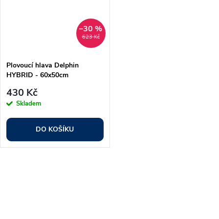
–30 %
623 Kč
Plovoucí hlava Delphin
HYBRID - 60x50cm
430 Kč
Skladem
DO KOŠÍKU
O
v
l