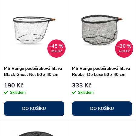
V
Nejdražší
z
ý
Nejprodávanější
e
p
Abecedně
n
i
–45 %
–30 %
350 Kč
478 Kč
í
s
p
MS Range podběráková hlava
MS Range podběráková hlava
Black Ghost Net 50 x 40 cm
Rubber De Luxe 50 x 40 cm
p
r
190 Kč
333 Kč
r
Skladem
Skladem
o
o
DO KOŠÍKU
DO KOŠÍKU
d
d
u