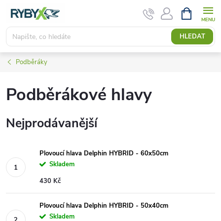
Přejít
NÁKUPNÍ
KOŠÍK
na
obsah
HLEDAT
Podběráky
Podběrákové hlavy
Nejprodávanější
Plovoucí hlava Delphin HYBRID - 60x50cm
Skladem
430 Kč
Plovoucí hlava Delphin HYBRID - 50x40cm
Skladem