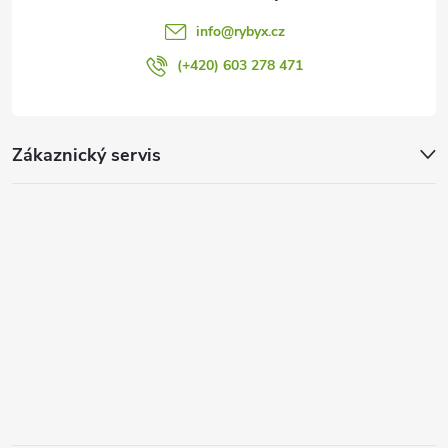
ý
info
@
rybyx.cz
p
(+420) 603 278 471
i
s
Zákaznický servis
u