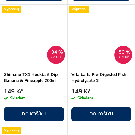
Výprodej
Výprodej
–34 %
–53 %
229 Kč
319 Kč
Shimano TX1 Hookbait Dip
Vitalbaits Pre-Digested Fish
Banana & Pineapple 200ml
Hydrolysate 1l
149 Kč
149 Kč
Skladem
Skladem
DO KOŠÍKU
DO KOŠÍKU
Výprodej