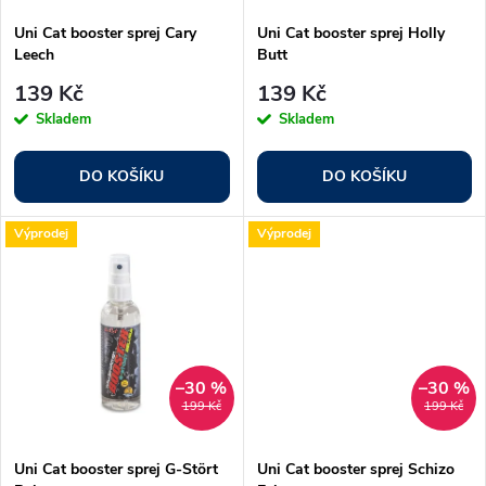
s
p
Uni Cat booster sprej Cary
Uni Cat booster sprej Holly
Leech
Butt
p
r
139 Kč
139 Kč
r
Skladem
Skladem
o
o
DO KOŠÍKU
DO KOŠÍKU
d
d
Výprodej
Výprodej
u
u
k
k
t
t
–30 %
–30 %
199 Kč
199 Kč
ů
ů
Uni Cat booster sprej G-Stört
Uni Cat booster sprej Schizo