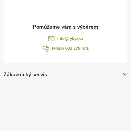
k
y
v
ý
info
@
rybyx.cz
p
(+420) 603 278 471
i
s
Zákaznický servis
u