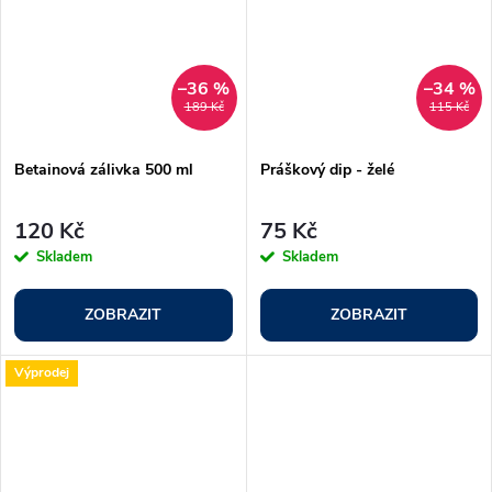
–36 %
–34 %
189 Kč
115 Kč
Betainová zálivka 500 ml
Práškový dip - želé
120 Kč
75 Kč
Skladem
Skladem
ZOBRAZIT
ZOBRAZIT
Výprodej