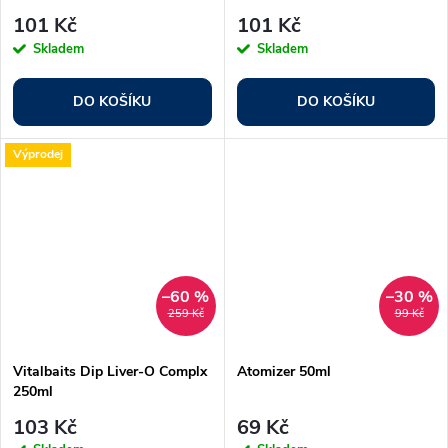
101 Kč
101 Kč
Skladem
Skladem
DO KOŠÍKU
DO KOŠÍKU
Výprodej
–60 %
–30 %
259 Kč
99 Kč
Vitalbaits Dip Liver-O Complx
Atomizer 50ml
250ml
103 Kč
69 Kč