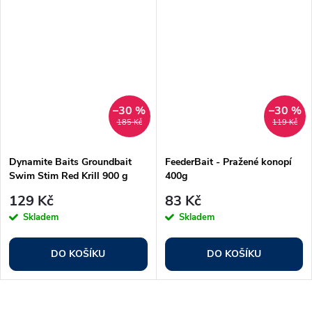
–30 %
–30 %
185 Kč
119 Kč
Dynamite Baits Groundbait
FeederBait - Pražené konopí
Swim Stim Red Krill 900 g
400g
129 Kč
83 Kč
Skladem
Skladem
DO KOŠÍKU
DO KOŠÍKU