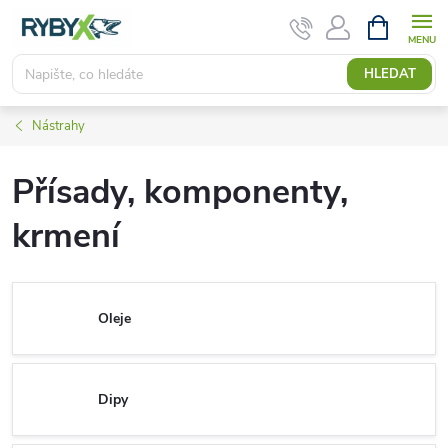
Přejít
NÁKUPNÍ
KOŠÍK
na
obsah
HLEDAT
Nástrahy
Přísady, komponenty,
krmení
Oleje
Dipy