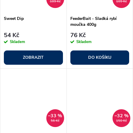
109 Kč
109 Kč
Sweet Dip
FeederBait - Sladká rybí
moučka 400g
54 Kč
76 Kč
Skladem
Skladem
ZOBRAZIT
DO KOŠÍKU
–33 %
–32 %
56 Kč
150 Kč