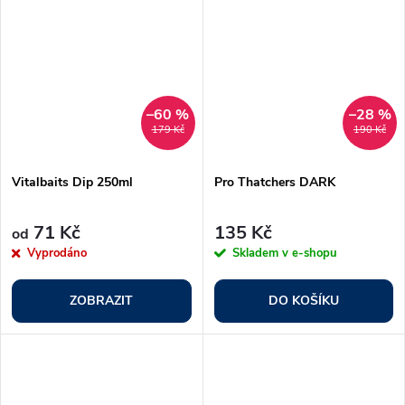
–60 %
–28 %
179 Kč
190 Kč
Vitalbaits Dip 250ml
Pro Thatchers DARK
71 Kč
135 Kč
od
Vyprodáno
Skladem v e-shopu
ZOBRAZIT
DO KOŠÍKU