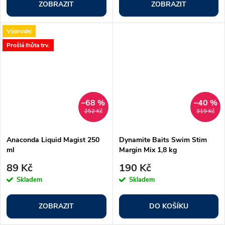
ZOBRAZIT
ZOBRAZIT
Výprodej
Prošlá lhůta trv.
–68 %
–40 %
252 Kč
319 Kč
Anaconda Liquid Magist 250
Dynamite Baits Swim Stim
ml
Margin Mix 1,8 kg
89 Kč
190 Kč
Skladem
Skladem
ZOBRAZIT
DO KOŠÍKU