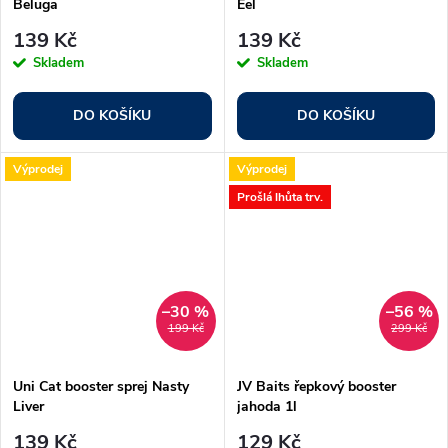
Beluga
Eel
139 Kč
139 Kč
Skladem
Skladem
DO KOŠÍKU
DO KOŠÍKU
Výprodej
Výprodej
Prošlá lhůta trv.
–30 %
–56 %
199 Kč
299 Kč
Uni Cat booster sprej Nasty
JV Baits řepkový booster
Liver
jahoda 1l
139 Kč
129 Kč