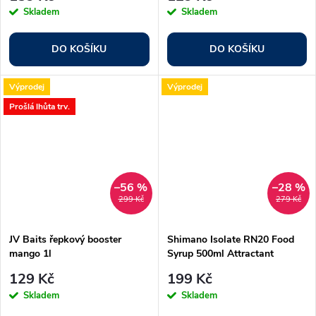
Skladem
Skladem
DO KOŠÍKU
DO KOŠÍKU
Výprodej
Výprodej
Prošlá lhůta trv.
–56 %
–28 %
299 Kč
279 Kč
JV Baits řepkový booster
Shimano Isolate RN20 Food
mango 1l
Syrup 500ml Attractant
129 Kč
199 Kč
Skladem
Skladem