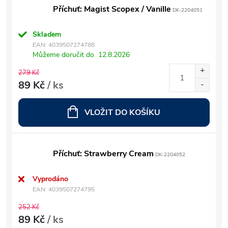
Příchuť: Magist Scopex / Vanille
DK-2204051
Skladem
EAN:
4039507274788
Můžeme doručit do
12.8.2026
279 Kč
89 Kč
/ ks
VLOŽIT DO KOŠÍKU
Příchuť: Strawberry Cream
DK-2204052
Vyprodáno
EAN:
4039507274795
252 Kč
89 Kč
/ ks