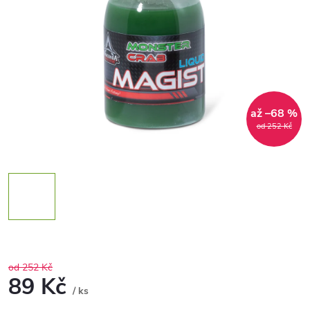
až –68 %
od 252 Kč
od 252 Kč
89 Kč
/ ks
Měrná