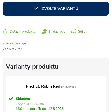
cena:
ZVOLTE VARIANTU
Dotaz k produktu
Hlídací pes
Sdílet
Značka:
Saenger
Záruka
:
2 rok
Příchuť: Robin Red
DK-2204055
Skladem
EAN:
4039507274825
Můžeme doručit do
12.8.2026