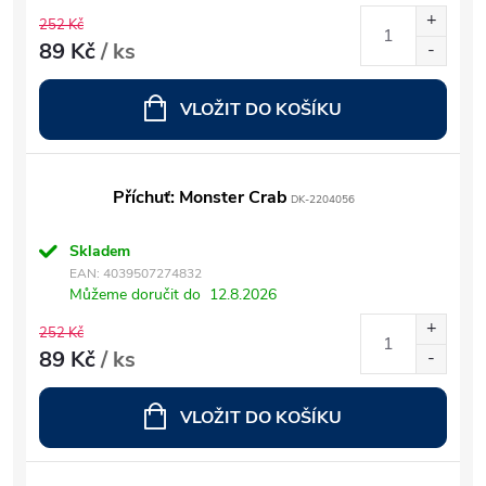
252 Kč
89 Kč
/ ks
VLOŽIT DO KOŠÍKU
Příchuť: Monster Crab
DK-2204056
Skladem
EAN:
4039507274832
Můžeme doručit do
12.8.2026
252 Kč
89 Kč
/ ks
VLOŽIT DO KOŠÍKU