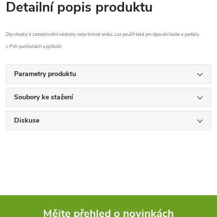
Detailní popis produktu
Dip vhodný k zatraktivnění nástrahy nebo krmné směsi. Lze použít také pro dipování boilie a partiklu
v PVA punčochách a pytlících.
Parametry produktu
Soubory ke stažení
Diskuse
Mějte přehled o novinkách