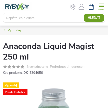
Přejít
NÁKUPNÍ
KOŠÍK
na
obsah
HLEDAT
Výprodej
Anaconda Liquid Magist
250 ml
Podrobnosti hodnocení
Neohodnoceno
Kód produktu:
DK-2204056
Výprodej
Prošlá lhůta trv.