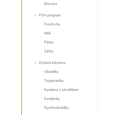
Brousky
PVA program
Punčochy
Nitě
i
Pásky
Sáčky
Drobná bižuterie
Obratlíky
Trojobratlíky
Karabina s obratlíkem
Karabinky
Rychloobratlíky