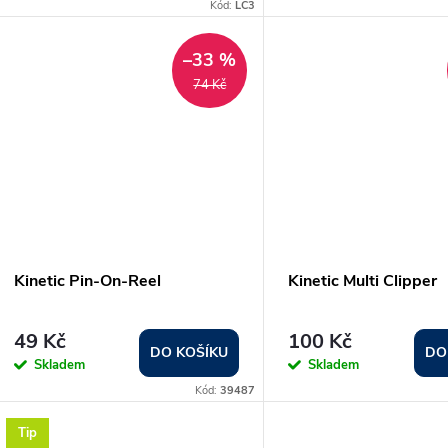
o
Kód:
LC3
u
d
–33 %
k
74 Kč
u
t
k
ů
t
ů
Kinetic Pin-On-Reel
Kinetic Multi Clipper
49 Kč
100 Kč
DO KOŠÍKU
DO
Skladem
Skladem
Kód:
39487
Tip