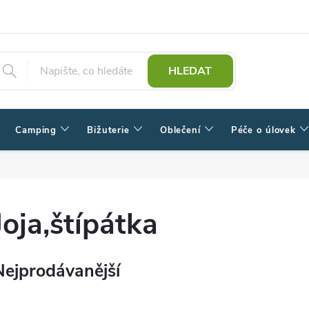
HLEDAT
Camping
Bižuterie
Oblečení
Péče o úlovek
Joja,štípátka
Nejprodávanější