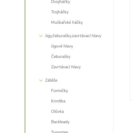
Dvojháčky
Trojháčky
Muškařské háčky
Jigy,čeburašky,zavrtávací hlavy
Jigové hlavy
Čeburašky
Zavrtávací hlavy
Zátěže
Formičky
Krmítka
Olůvka
Backleady
Tungsten