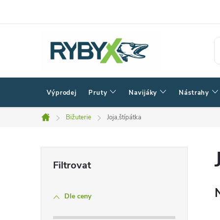
Přejít
na
obsah
Výprodej
Pruty
Navijáky
Nástrahy
Bižuterie
Joja,štípátka
Domů
P
o
Dle ceny
s