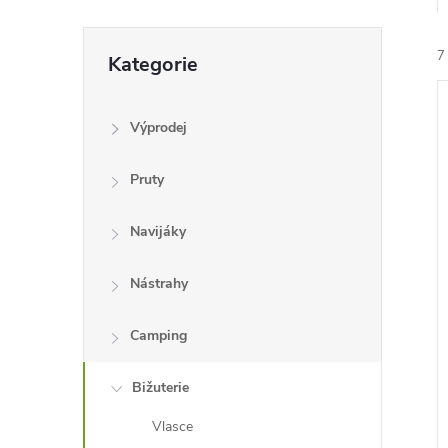
e
Přeskočit
7
l
Kategorie
kategorie
Výprodej
Pruty
í
Navijáky
i
Nástrahy
Camping
Bižuterie
Vlasce