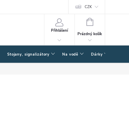
CZK
NÁKUPNÍ
KOŠÍK
Přihlášení
Prázdný košík
Stojany, signalizátory
Na vodě
Dárky
Způsob