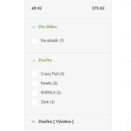
t
49
Kč
375
Kč
r
Dle štítku
a
Na skladě
7
n
Značky
n
Crazy Fish
3
í
Kinetic
2
p
RAPALA
1
Zeck
1
a
n
Značka [ Výrobce ]