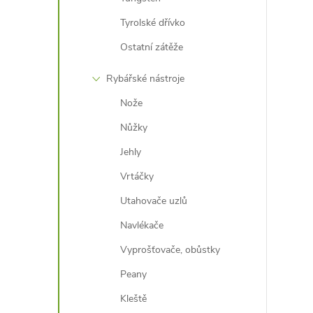
Tyrolské dřívko
l
Ostatní zátěže
Rybářské nástroje
Nože
Nůžky
Jehly
í
Vrtáčky
Utahovače uzlů
r
Navlékače
Vyprošťovače, obůstky
Peany
Kleště