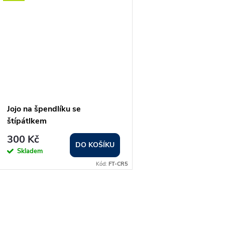
Jojo na špendlíku se
štípátlkem
300 Kč
DO KOŠÍKU
Skladem
Kód:
FT-CR5
O