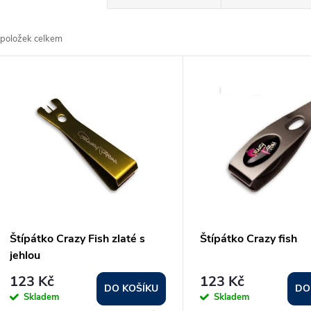
a
položek celkem
z
V
e
ý
n
p
p
s
r
p
Štípátko Crazy Fish zlaté s
Štípátko Crazy fish
o
jehlou
r
123 Kč
123 Kč
d
DO KOŠÍKU
DO
Skladem
Skladem