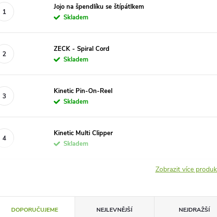
Jojo na špendlíku se štípátlkem
Skladem
ZECK - Spiral Cord
Skladem
Kinetic Pin-On-Reel
Skladem
Kinetic Multi Clipper
Skladem
Zobrazit více produ
Ř
DOPORUČUJEME
NEJLEVNĚJŠÍ
NEJDRAŽŠÍ