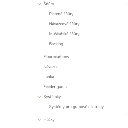
Šňůry
Pletené šňůry
Návazcové šňůry
Muškařské šňůry
Backing
Fluorocarbony
Návazce
Lanka
Feeder guma
Systémky
Systémy pro gumové nástrahy
Háčky