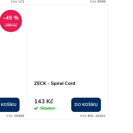
Kód:
LC1
Kód:
9589
–49 %
199 Kč
ZECK - Spiral Cord
143 Kč
 KOŠÍKU
DO KOŠÍKU
Skladem
Kód:
39486
Kód:
BSL-16401