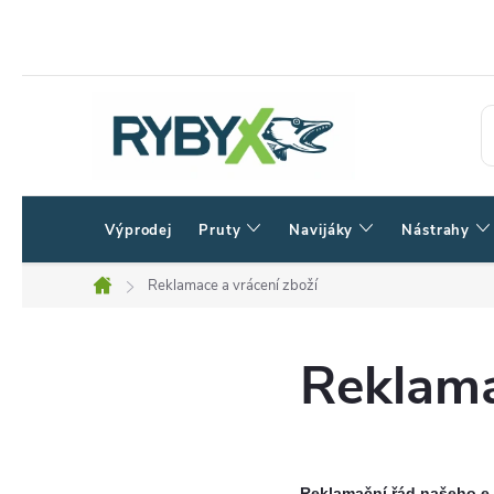
Přejít
na
obsah
Výprodej
Pruty
Navijáky
Nástrahy
Reklamace a vrácení zboží
Domů
Reklama
Reklamační řád našeho e-