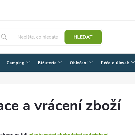
HLEDAT
Camping
Bižuterie
Oblečení
Péče o úlovek
ce a vrácení zboží
shopu se řídí
všeobecnými obchodními podmínkami
.