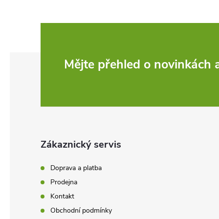
Z
Mějte přehled o novinkách
á
p
a
Zákaznický servis
t
Doprava a platba
í
Prodejna
Kontakt
Obchodní podmínky