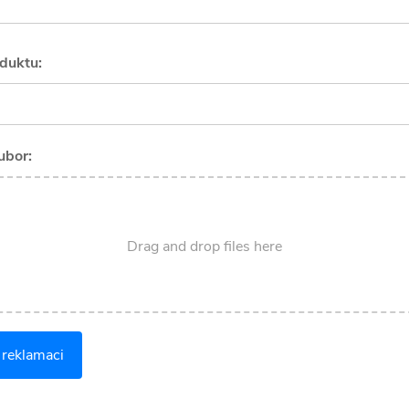
duktu:
oubor:
Drag and drop files here
 reklamaci