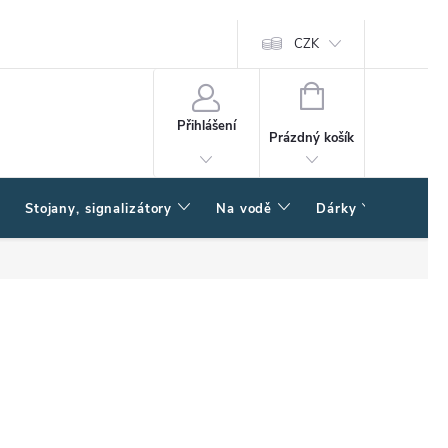
CZK
NÁKUPNÍ
KOŠÍK
Přihlášení
Prázdný košík
Stojany, signalizátory
Na vodě
Dárky
Způsob