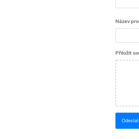
Název pro
Přiložit s
Odeslat