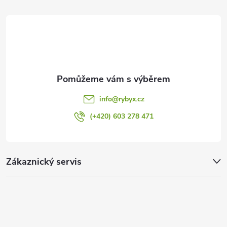
t
í
info
@
rybyx.cz
(+420) 603 278 471
Zákaznický servis