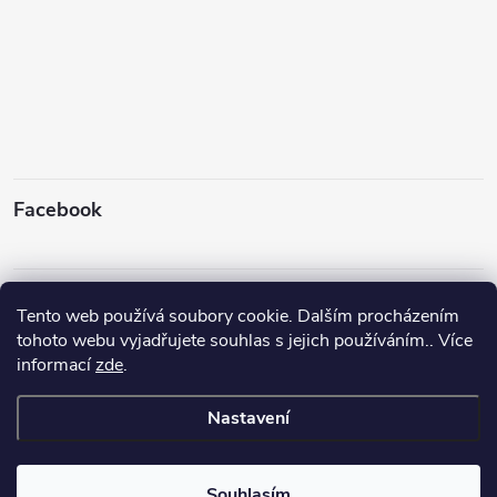
Facebook
Instagram
Tento web používá soubory cookie. Dalším procházením
tohoto webu vyjadřujete souhlas s jejich používáním.. Více
informací
zde
.
Sledovat na Instagramu
Nastavení
Copyright 2026
Rybyx
. Všechna práva vyhrazena.
Upravit nastavení
cookies
Souhlasím