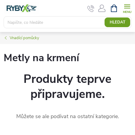
Přejít
NÁKUPNÍ
KOŠÍK
na
obsah
HLEDAT
Vnadící pomůcky
Metly na krmení
Produkty teprve
připravujeme.
Můžete se ale podívat na ostatní kategorie.