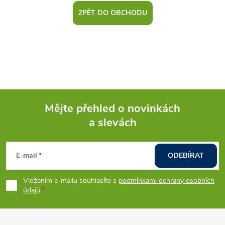
ZPĚT DO OBCHODU
Mějte přehled o novinkách
a slevách
Z
á
E-mail
ODEBÍRAT
p
Vložením e-mailu souhlasíte s
podmínkami ochrany osobních
údajů
a