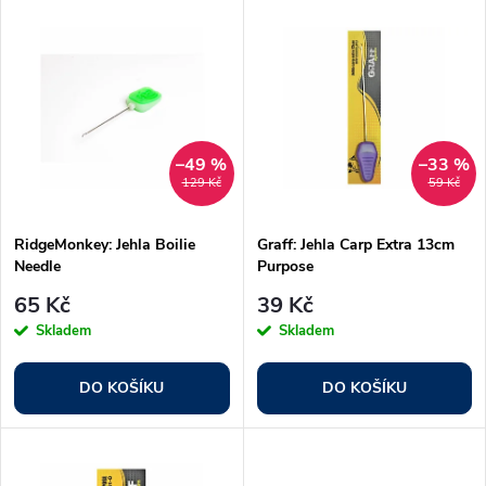
V
Nejdražší
z
ý
Nejprodávanější
e
p
Abecedně
n
i
–49 %
–33 %
129 Kč
59 Kč
í
s
p
RidgeMonkey: Jehla Boilie
Graff: Jehla Carp Extra 13cm
Needle
Purpose
p
r
65 Kč
39 Kč
r
Skladem
Skladem
o
o
DO KOŠÍKU
DO KOŠÍKU
d
d
u