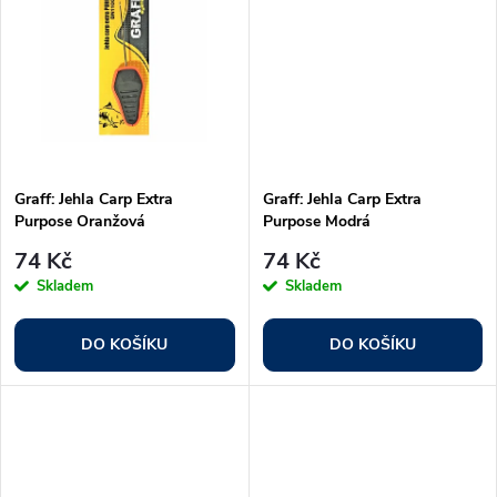
u
k
k
t
t
ů
ů
Graff: Jehla Carp Extra
Graff: Jehla Carp Extra
Purpose Oranžová
Purpose Modrá
74 Kč
74 Kč
Skladem
Skladem
DO KOŠÍKU
DO KOŠÍKU