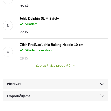
95 Kč
Jehla Delphin SLIM Safety
Skladem
72 Kč
Zfish Prošívací Jehla Baiting Needle 10 cm
Skladem v e-shopu
29 Kč
Zobrazit více produktů
Filtrovat
Ř
Doporučujeme
a
Nejlevnější