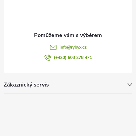
í
k
y
v
ý
info
@
rybyx.cz
p
(+420) 603 278 471
i
s
Zákaznický servis
u