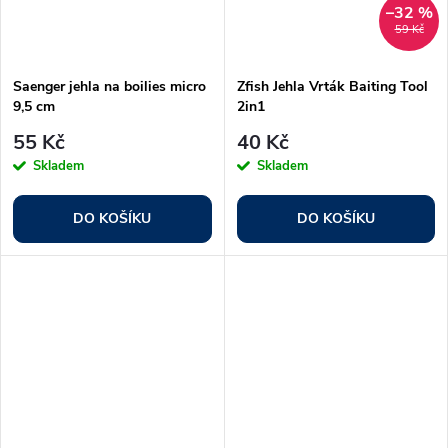
–32 %
59 Kč
Saenger jehla na boilies micro
Zfish Jehla Vrták Baiting Tool
9,5 cm
2in1
55 Kč
40 Kč
Skladem
Skladem
DO KOŠÍKU
DO KOŠÍKU