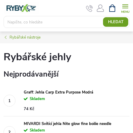
Přejít
NÁKUPNÍ
KOŠÍK
na
obsah
HLEDAT
Rybářské nástroje
Rybářské jehly
Nejprodávanější
Graff: Jehla Carp Extra Purpose Modrá
Skladem
74 Kč
MIVARDI Svítící jehla Nite glow fine boilie needle
Skladem