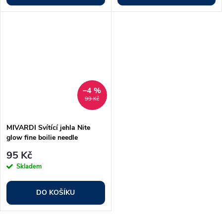
–4 %
99 Kč
MIVARDI Svítící jehla Nite
glow fine boilie needle
95 Kč
Skladem
DO KOŠÍKU