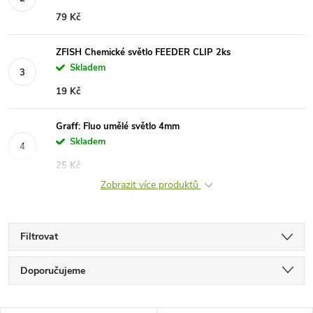
79 Kč
ZFISH Chemické světlo FEEDER CLIP 2ks
Skladem
19 Kč
Graff: Fluo umělé světlo 4mm
Skladem
25 Kč
Zobrazit více produktů
Filtrovat
Ř
Doporučujeme
a
Nejlevnější