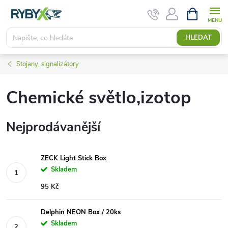
Přejít
NÁKUPNÍ
KOŠÍK
na
obsah
HLEDAT
Stojany, signalizátory
Chemické světlo,izotop
Nejprodávanější
ZECK Light Stick Box
Skladem
95 Kč
Delphin NEON Box / 20ks
Skladem