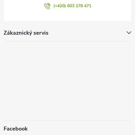
p
(+420) 603 278 471
i
s
Zákaznický servis
u
Facebook