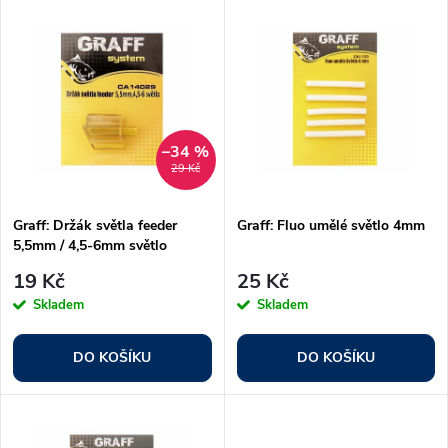
V
Nejdražší
z
ý
Nejprodávanější
e
p
Abecedně
n
i
–34 %
29 Kč
í
s
p
Graff: Držák světla feeder
Graff: Fluo umělé světlo 4mm
5,5mm / 4,5-6mm světlo
p
r
19 Kč
25 Kč
r
Skladem
Skladem
o
o
DO KOŠÍKU
DO KOŠÍKU
d
d
u