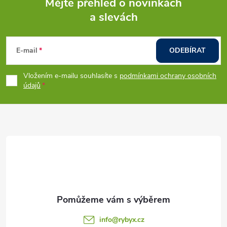
Mějte přehled o novinkách
d
a slevách
Z
a
á
c
E-mail
ODEBÍRAT
p
í
Vložením e-mailu souhlasíte s
podmínkami ochrany osobních
údajů
p
a
r
t
v
í
k
y
v
ý
info
@
rybyx.cz