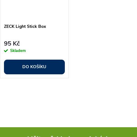
ZECK Light Stick Box
95 Kč
Skladem
DO KOŠÍKU
O
v
l
á