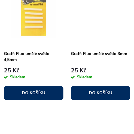
u
k
k
t
t
ů
ů
Graff: Fluo umělé světlo
Graff: Fluo umělé světlo 3mm
4,5mm
25 Kč
25 Kč
Skladem
Skladem
DO KOŠÍKU
DO KOŠÍKU