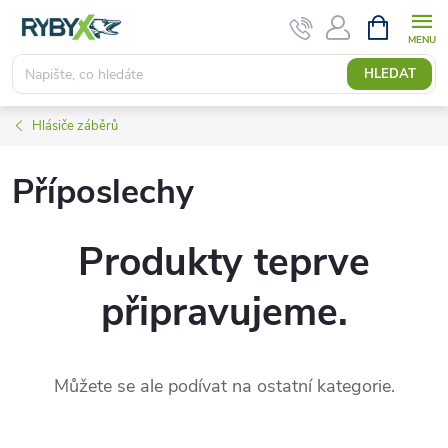
Přejít
NÁKUPNÍ
KOŠÍK
na
obsah
HLEDAT
Hlásiče záběrů
Příposlechy
Produkty teprve
připravujeme.
Můžete se ale podívat na ostatní kategorie.