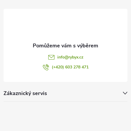
t
í
info
@
rybyx.cz
(+420) 603 278 471
Zákaznický servis