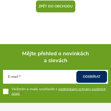
ZPĚT DO OBCHODU
Mějte přehled o novinkách
a slevách
Z
á
E-mail
ODEBÍRAT
p
Vložením e-mailu souhlasíte s
podmínkami ochrany osobních
údajů
a