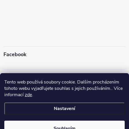
Facebook
Instagram
Tento web používá soubory cookie. Dalším procházením
tohoto webu vyjadřujete souhlas s jejich používáním.. Více
informací
zde
.
Sledovat na Instagramu
Nastavení
Copyright 2026
Rybyx
. Všechna práva vyhrazena.
Upravit nastavení
cookies
Souhlasím