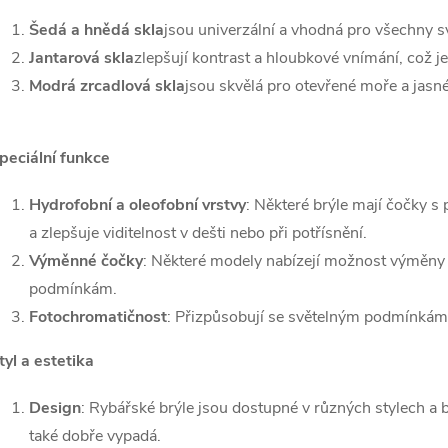
Šedá a hnědá skla
jsou univerzální a vhodná pro všechny 
Jantarová skla
zlepšují kontrast a hloubkové vnímání, což j
Modrá zrcadlová skla
jsou skvělá pro otevřené moře a jasné
peciální funkce
Hydrofobní a oleofobní vrstvy
: Některé brýle mají čočky 
a zlepšuje viditelnost v dešti nebo při potřísnění.
Výměnné čočky
: Některé modely nabízejí možnost výměny 
podmínkám.
Fotochromatičnost
: Přizpůsobují se světelným podmínkám
tyl a estetika
Design
: Rybářské brýle jsou dostupné v různých stylech a b
také dobře vypadá.