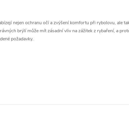
zejí nejen ochranu očí a zvýšení komfortu při rybolovu, ale ta
ávných brýlí může mít zásadní vliv na zážitek z rybaření, a proto
vedené požadavky.