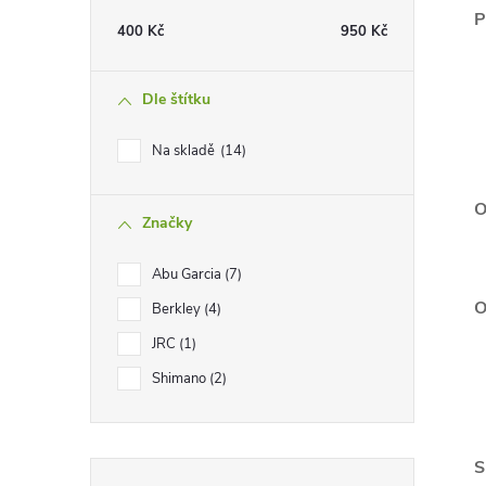
t
P
400
Kč
950
Kč
r
Dle štítku
a
Na skladě
14
n
O
Značky
n
Abu Garcia
7
í
O
Berkley
4
p
JRC
1
Shimano
2
a
n
S
Přeskočit