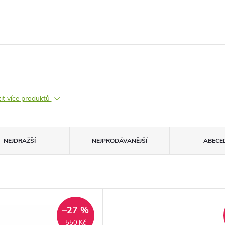
it více produktů
NEJDRAŽŠÍ
NEJPRODÁVANĚJŠÍ
ABECE
–27 %
550 Kč