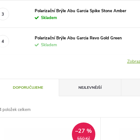
Polarizační Brýle Abu Garcia Spike Stone Amber
Skladem
Polarizační Brýle Abu Garcia Revo Gold Green
Skladem
Zobraz
Ř
DOPORUČUJEME
NEJLEVNĚJŠÍ
a
4
položek celkem
z
V
e
–27 %
550 Kč