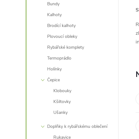
Bundy
S
Kalhoty
R
Brodící kalhoty
z
Plovoucí obleky
i
Rybářské komplety
Termoprádlo
Holínky
Čepice
Klobouky
Kšiltovky
Ušanky
Doplňky k rybářskému oblečení
Rukavice