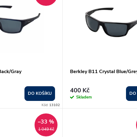
Back/Gray
Berkley B11 Crystal Blue/Gre
400 Kč
DO KOŠÍKU
DO
Skladem
Kód:
13102
–33 %
1 049 Kč