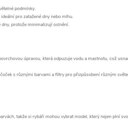
světelné podmínky.
e ideální pro zatažené dny nebo mlhu.
 dny, protože minimalizují oslnění.
s povrchovou úpravou, která odpuzuje vodu a mastnotu, což usna
čoček s různými barvami a filtry pro přizpůsobení různým svět
arvách, takže si rybáři mohou vybrat model, který nejen plní svo