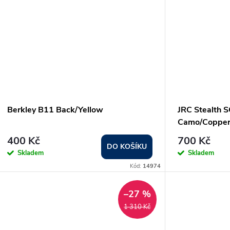
k
ů
t
ů
Berkley B11 Back/Yellow
JRC Stealth S
Camo/Coppe
400 Kč
700 Kč
DO KOŠÍKU
Skladem
Skladem
Kód:
14974
–27 %
1 310 Kč