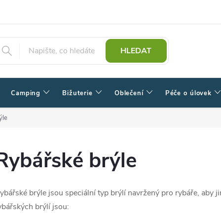
HLEDAT
Camping
Bižuterie
Oblečení
Péče o úlovek
ýle
Rybářské brýle
ybářské brýle jsou speciální typ brýlí navržený pro rybáře, aby j
ybářských brýlí jsou: