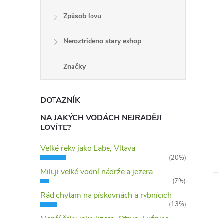
Způsob lovu
í
i
Neroztrideno stary eshop
Značky
DOTAZNÍK
NA JAKÝCH VODÁCH NEJRADĚJI
LOVÍTE?
Velké řeky jako Labe, Vltava
(20%)
Miluji velké vodní nádrže a jezera
(7%)
Rád chytám na pískovnách a rybnících
(13%)