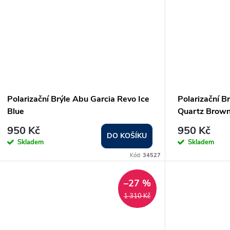
Polarizační Brýle Abu Garcia Revo Ice
Polarizační B
Blue
Quartz Brow
950 Kč
950 Kč
DO KOŠÍKU
Skladem
Skladem
Kód:
34527
–27 %
1 310 Kč