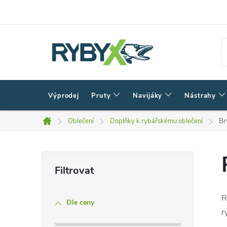
Přejít
na
obsah
Výprodej
Pruty
Navijáky
Nástrahy
Oblečení
Doplňky k rybářskému oblečení
Br
Domů
P
o
R
Dle ceny
s
r