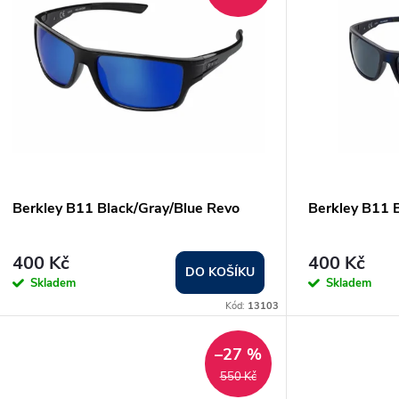
ý
n
p
p
s
r
p
o
Berkley B11 Black/Gray/Blue Revo
Berkley B11 
r
d
o
400 Kč
400 Kč
DO KOŠÍKU
u
Skladem
Skladem
d
Kód:
13103
k
u
–27 %
t
550 Kč