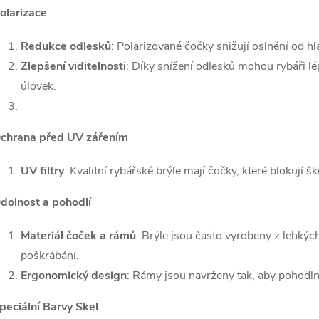
olarizace
Redukce odlesků
: Polarizované čočky snižují oslnění od h
Zlepšení viditelnosti
: Díky snížení odlesků mohou rybáři lé
úlovek.
chrana před UV zářením
UV filtry
: Kvalitní rybářské brýle mají čočky, které blokují
dolnost a pohodlí
Materiál čoček a rámů
: Brýle jsou často vyrobeny z lehkýc
poškrábání.
Ergonomický design
: Rámy jsou navrženy tak, aby pohodlně
peciální Barvy Skel