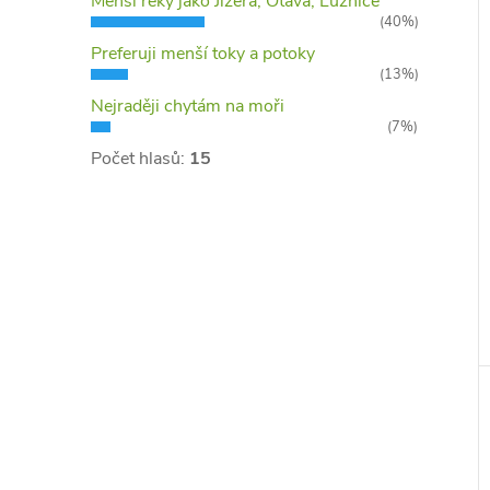
Menší řeky jako Jizera, Otava, Lužnice
(40%)
Preferuji menší toky a potoky
(13%)
Nejraději chytám na moři
(7%)
Počet hlasů:
15