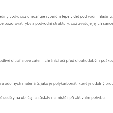
ladiny vody, což umožňuje rybářům lépe vidět pod vodní hladinu.
pe pozorovat ryby a podvodní struktury, což zvyšuje jejich šanc
 škodlivé ultrafialové záření, chránící oči před dlouhodobým pošk
h a odolných materiálů, jako je polykarbonát, který je odolný pro
 seděly na obličeji a zůstaly na místě i při aktivním pohybu.