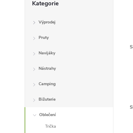
Kategorie
e
kategorie
l
Výprodej
Pruty
S
Navijáky
Nástrahy
Camping
Bižuterie
S
Oblečení
Trička