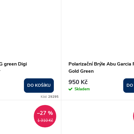
G green Digi
Polarizační Brýle Abu Garcia
r
Gold Green
950 Kč
DO KOŠÍKU
DO
Skladem
Kód:
29295
–27 %
1 310 Kč