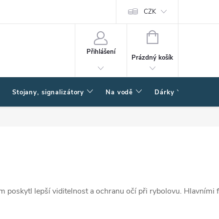
CZK
NÁKUPNÍ
KOŠÍK
Přihlášení
Prázdný košík
Stojany, signalizátory
Na vodě
Dárky
Způsob
im poskytl lepší viditelnost a ochranu očí při rybolovu. Hlavními