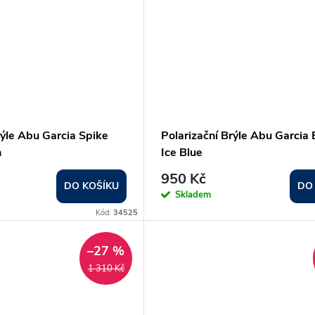
rýle Abu Garcia Spike
Polarizační Brýle Abu Garcia
n
Ice Blue
950 Kč
DO KOŠÍKU
DO
Skladem
Kód:
34525
–27 %
1 310 Kč