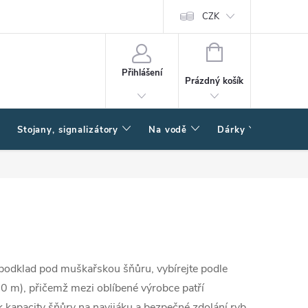
CZK
NÁKUPNÍ
KOŠÍK
Přihlášení
Prázdný košík
Stojany, signalizátory
Na vodě
Dárky
Způsob
 podklad pod muškařskou šňůru, vybírejte podle
50 m), přičemž mezi oblíbené výrobce patří
tek kapacity šňůry na navijáku a bezpečné zdolání ryb