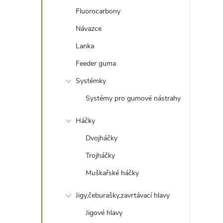
e
Fluorocarbony
Návazce
l
Lanka
Feeder guma
Systémky
Systémy pro gumové nástrahy
Háčky
Dvojháčky
Trojháčky
Muškařské háčky
Jigy,čeburašky,zavrtávací hlavy
Jigové hlavy