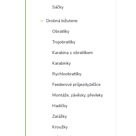
Sáčky
Drobná bižuterie
Obratlíky
Trojobratlíky
Karabina s obratlíkem
Karabinky
Rychloobratlíky
Feederové průjezdy,běžce
Montáže, závěsky, převleky
Hadičky
Zarážky
Kroužky