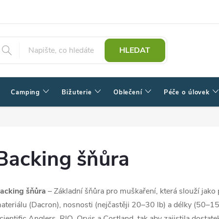
HLEDAT
Camping
Bižuterie
Oblečení
Péče o úlovek
Backing šňůra
acking šňůra
– Základní šňůra pro muškaření, která slouží jako
ateriálu (Dacron), nosnosti (nejčastěji 20–30 lb) a délky (50–1
cientific Anglers, RIO, Orvis a Cortland, tak aby zajistila dosta