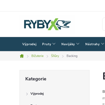
Přejít
na
obsah
Výprodej
Pruty
Navijáky
Nástrahy
Bižuterie
Šňůry
Backing
Domů
P
Přeskočit
Kategorie
kategorie
o
B
Výprodej
s
m
S