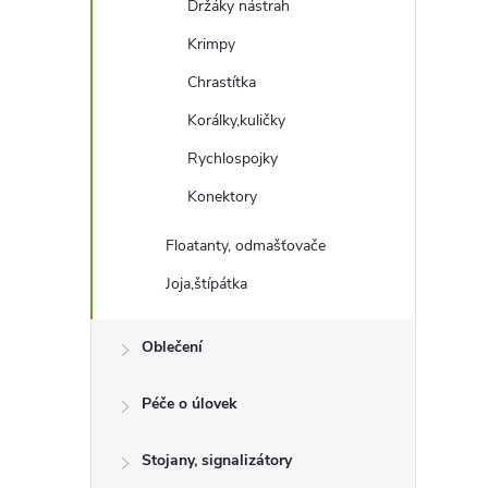
Držáky nástrah
Krimpy
Chrastítka
Korálky,kuličky
Rychlospojky
Konektory
Floatanty, odmašťovače
Joja,štípátka
Oblečení
Péče o úlovek
Stojany, signalizátory