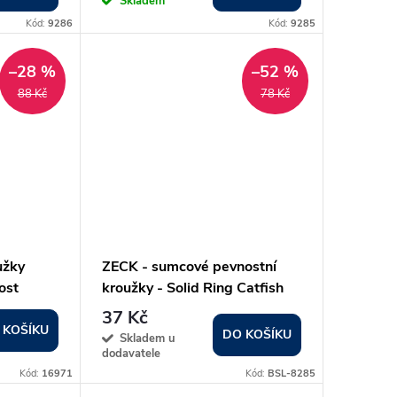
Skladem
Kód:
9286
Kód:
9285
–28 %
–52 %
88 Kč
78 Kč
užky
ZECK - sumcové pevnostní
ost
kroužky - Solid Ring Catfish
43 Kg
37 Kč
 KOŠÍKU
DO KOŠÍKU
Skladem u
dodavatele
Kód:
16971
Kód:
BSL-8285