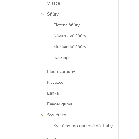
Vlasce
Šňůry
Pletené šňůry
Návazcové šňůry
Muškařské šňůry
Backing
Fluorocarbony
Návazce
Lanka
Feeder guma
Systémky
Systémy pro gumové nástrahy