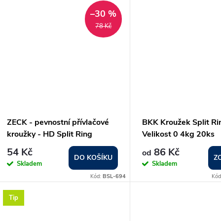
–30 %
78 Kč
ZECK - pevnostní přívlačové
BKK Kroužek Split R
kroužky - HD Split Ring
Velikost 0 4kg 20ks
CatFish (55Kg)
54 Kč
86 Kč
od
DO KOŠÍKU
Z
Skladem
Skladem
Kód:
BSL-694
Kód
Tip