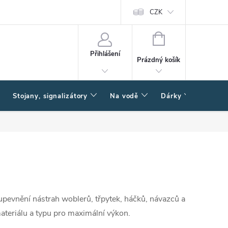
CZK
NÁKUPNÍ
KOŠÍK
Přihlášení
Prázdný košík
Stojany, signalizátory
Na vodě
Dárky
Způsob
upevnění nástrah woblerů, třpytek, háčků, návazců a
 materiálu a typu pro maximální výkon.