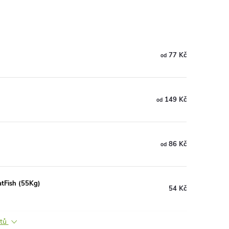
77 Kč
od
149 Kč
od
86 Kč
od
atFish (55Kg)
54 Kč
ktů