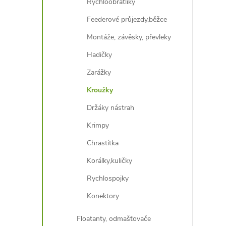
l
Rychloobratlíky
Feederové průjezdy,běžce
Montáže, závěsky, převleky
Hadičky
Zarážky
Kroužky
í
Držáky nástrah
Krimpy
r
Chrastítka
Korálky,kuličky
Rychlospojky
Konektory
Floatanty, odmašťovače