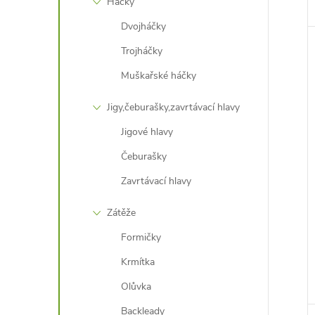
Háčky
Dvojháčky
Trojháčky
Muškařské háčky
Jigy,čeburašky,zavrtávací hlavy
Jigové hlavy
Čeburašky
Zavrtávací hlavy
Zátěže
Formičky
Krmítka
Olůvka
Backleady