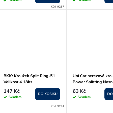
Skladem
Skladem
Kód:
9287
BKK: Kroužek Split Ring-51
Uni Cat nerezové kro
Velikost 4 18ks
Power Splitring Nosn
90kg, 10ks/bal
147 Kč
63 Kč
DO KOŠÍKU
DO
Skladem
Skladem
Kód:
9294