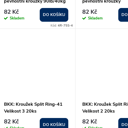
o
pevnostní kroužky 90lb/40kg
pevnostní kroužky
r
13ks
120lb/54kg 9ks
82 Kč
82 Kč
d
DO KOŠÍKU
DO
Skladem
Skladem
o
Kód:
4R-75S-4
u
d
k
u
t
k
ů
t
ů
BKK: Kroužek Split Ring-41
BKK: Kroužek Split R
Velikost 3 20ks
Velikost 2 20ks
82 Kč
82 Kč
DO KOŠÍKU
DO