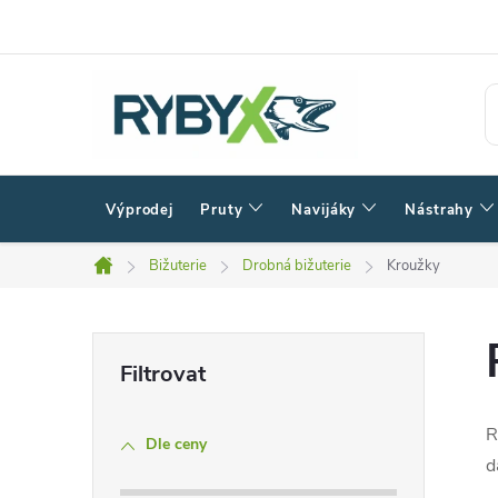
Přejít
na
obsah
Výprodej
Pruty
Navijáky
Nástrahy
Bižuterie
Drobná bižuterie
Kroužky
Domů
P
o
R
Dle ceny
s
d