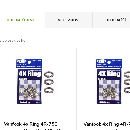
Ř
DOPORUČUJEME
NEJLEVNĚJŠÍ
NEJDRAŽŠÍ
a
3
položek celkem
z
V
e
ý
n
p
p
s
r
p
Vanfook 4x Ring 4R-75S
Vanfook 4x Ring 4R-