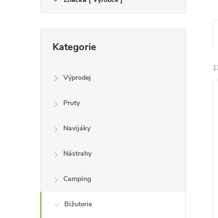
e
l
Přeskočit
Kategorie
kategorie
1
Výprodej
Pruty
Navijáky
í
Nástrahy
i
Camping
Bižuterie