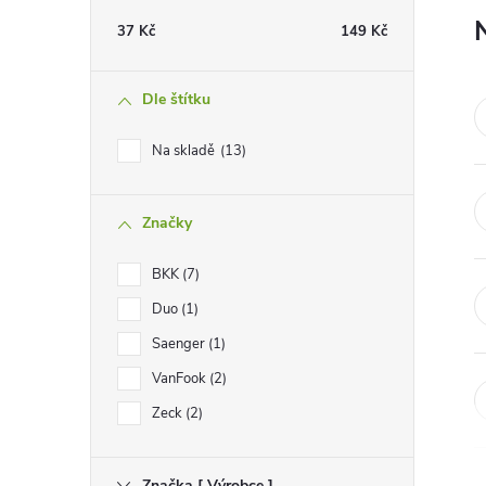
t
37
Kč
149
Kč
r
Dle štítku
a
Na skladě
13
n
Značky
n
BKK
7
í
Duo
1
p
Saenger
1
VanFook
2
a
Zeck
2
n
Značka [ Výrobce ]