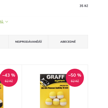
35 Kč
ktů
NEJPRODÁVANĚJŠÍ
ABECEDNĚ
–43 %
–50 %
62 Kč
62 Kč