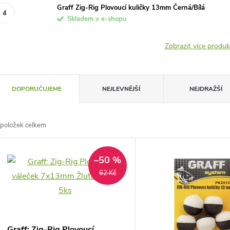
Graff Zig-Rig Plovoucí kuličky 13mm Černá/Bílá
Skladem v e-shopu
Zobrazit více produ
Ř
DOPORUČUJEME
NEJLEVNĚJŠÍ
NEJDRAŽŠÍ
a
položek celkem
z
V
e
–50 %
ý
62 Kč
n
p
Graff: Zig-Rig Plovoucí