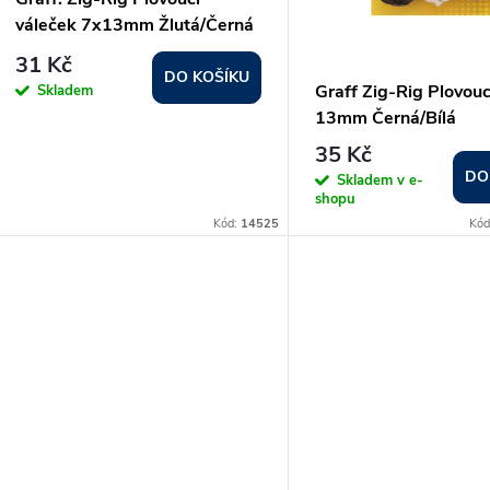
p
váleček 7x13mm Žlutá/Černá
s
5ks
r
31 Kč
DO KOŠÍKU
p
Graff Zig-Rig Plovouc
Skladem
o
13mm Černá/Bílá
r
35 Kč
d
DO
Skladem v e-
o
shopu
u
Kód:
14525
Kód
d
k
u
t
k
ů
t
ů