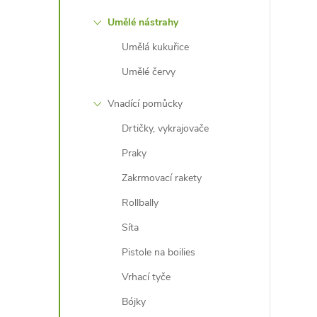
Umělé nástrahy
Umělá kukuřice
Umělé červy
Vnadící pomůcky
Drtičky, vykrajovače
Praky
Zakrmovací rakety
Rollbally
Síta
Pistole na boilies
Vrhací tyče
Bójky