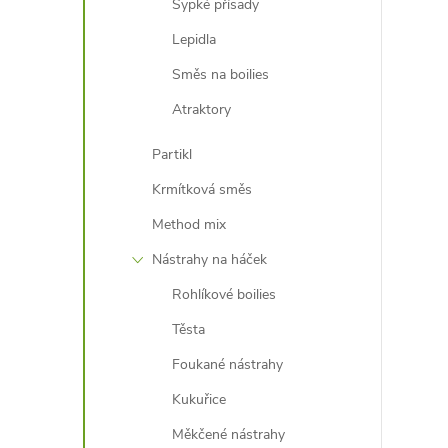
Sypké přísady
Lepidla
í
Směs na boilies
Atraktory
r
Partikl
Krmítková směs
Method mix
Nástrahy na háček
Rohlíkové boilies
Těsta
Foukané nástrahy
Kukuřice
i
Měkčené nástrahy