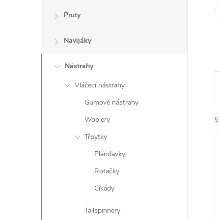
e
Pruty
l
Navijáky
Nástrahy
Vláčecí nástrahy
Gumové nástrahy
Woblery
5
Třpytky
Plandavky
Rotačky
Cikády
í
i
Tailspinnery