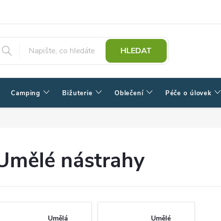
HLEDAT
Camping
Bižuterie
Oblečení
Péče o úlovek
Umělé nástrahy
Umělá
Umělé