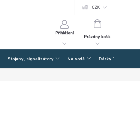
CZK
NÁKUPNÍ
KOŠÍK
Přihlášení
Prázdný košík
Stojany, signalizátory
Na vodě
Dárky
Způsob