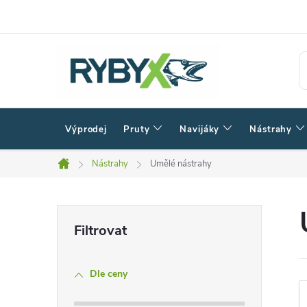
Přejít
na
obsah
Výprodej
Pruty
Navijáky
Nástrahy
Nástrahy
Umělé nástrahy
Domů
P
o
Dle ceny
s