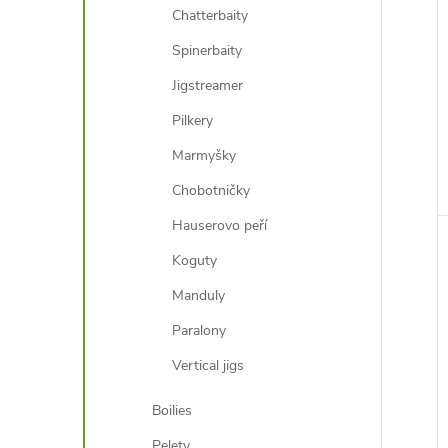
Chatterbaity
Spinerbaity
Jigstreamer
Pilkery
Marmyšky
Chobotničky
Hauserovo peří
Koguty
Manduly
Paralony
Vertical jigs
Boilies
Pelety