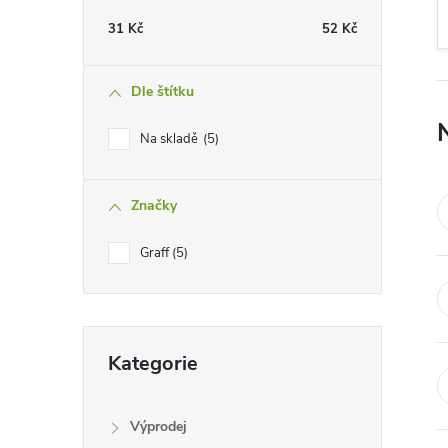
t
31
Kč
52
Kč
r
Dle štítku
a
Na skladě
5
n
Značky
n
Graff
5
í
p
Přeskočit
a
Kategorie
kategorie
n
Výprodej