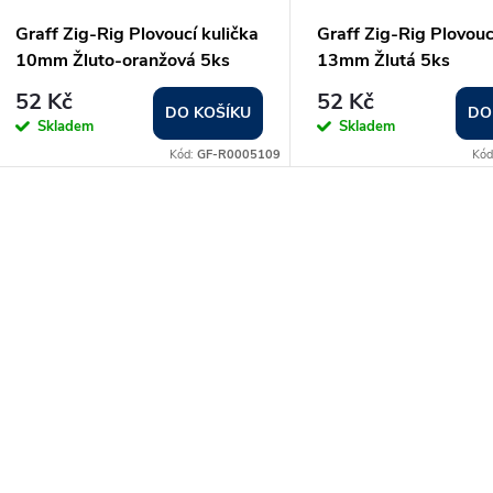
Graff Zig-Rig Plovoucí kulička
Graff Zig-Rig Plovouc
10mm Žluto-oranžová 5ks
13mm Žlutá 5ks
52 Kč
52 Kč
DO KOŠÍKU
DO
Skladem
Skladem
Kód:
GF-R0005109
Kód
O
v
á
d
a