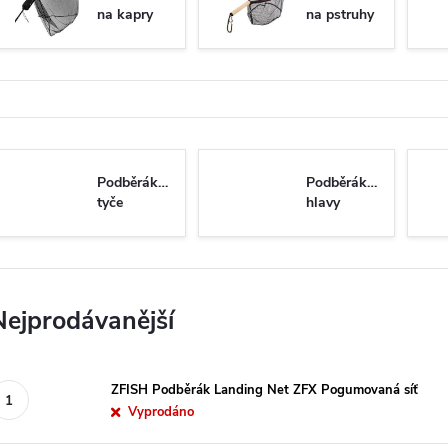
na kapry
na pstruhy
Podběrákové
Podběrákové
tyče
hlavy
Nejprodávanější
ZFISH Podběrák Landing Net ZFX Pogumovaná síť
Vyprodáno