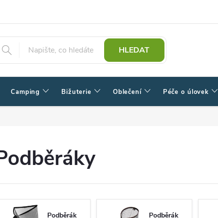
HLEDAT
Camping
Bižuterie
Oblečení
Péče o úlovek
Podběráky
Podběrák
Podběrák