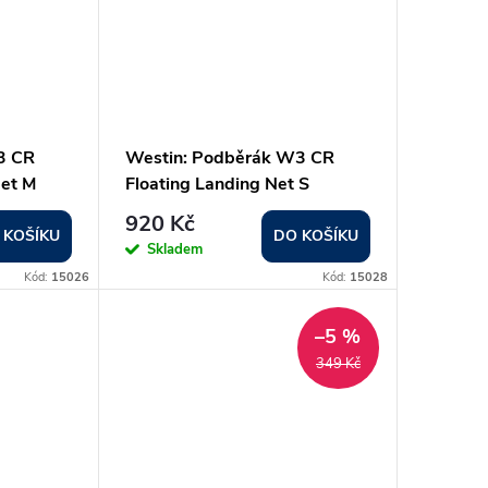
3 CR
Westin: Podběrák W3 CR
Net M
Floating Landing Net S
920 Kč
 KOŠÍKU
DO KOŠÍKU
Skladem
Kód:
15026
Kód:
15028
–5 %
349 Kč