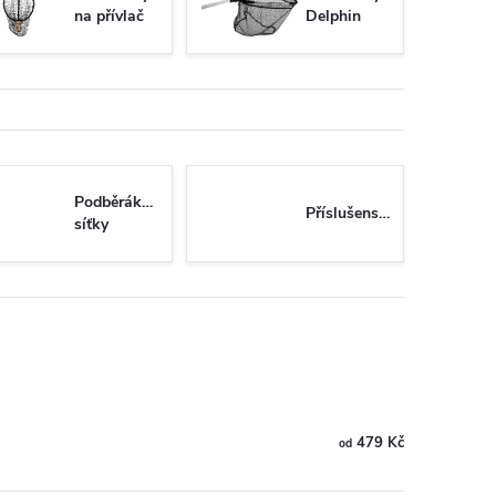
na přívlač
Delphin
Podběrákové
Příslušenství
síťky
479 Kč
od