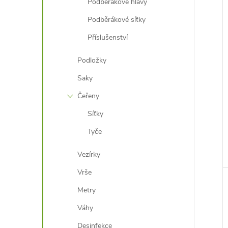
Podběrákové hlavy
Podběrákové síťky
Příslušenství
Podložky
Saky
Čeřeny
Síťky
Tyče
Vezírky
Vrše
Metry
Váhy
Desinfekce