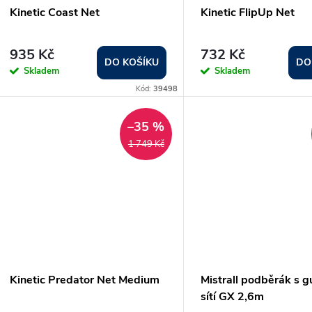
Kinetic Coast Net
Kinetic FlipUp Net
935 Kč
732 Kč
DO KOŠÍKU
DO
Skladem
Skladem
Kód:
39498
–35 %
1 749 Kč
Kinetic Predator Net Medium
Mistrall podběrák s 
sítí GX 2,6m