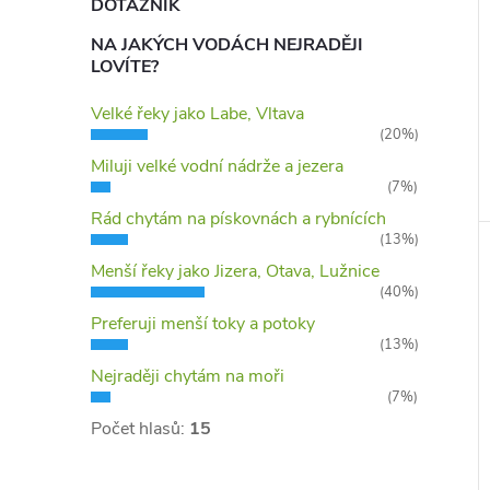
DOTAZNÍK
NA JAKÝCH VODÁCH NEJRADĚJI
LOVÍTE?
Velké řeky jako Labe, Vltava
(20%)
Miluji velké vodní nádrže a jezera
(7%)
Rád chytám na pískovnách a rybnících
(13%)
Menší řeky jako Jizera, Otava, Lužnice
(40%)
Preferuji menší toky a potoky
(13%)
Nejraději chytám na moři
(7%)
Počet hlasů:
15