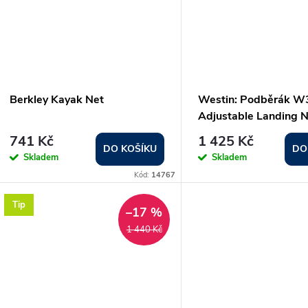
Berkley Kayak Net
Westin: Podběrák W
Adjustable Landing 
741 Kč
1 425 Kč
DO KOŠÍKU
DO
Skladem
Skladem
Kód:
14767
Tip
–17 %
1 440 Kč