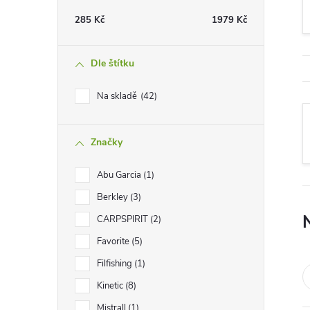
t
285
Kč
1979
Kč
r
Dle štítku
a
Na skladě
42
n
Značky
n
Abu Garcia
1
í
Berkley
3
p
CARPSPIRIT
2
Favorite
5
a
Filfishing
1
n
Kinetic
8
Mistrall
1