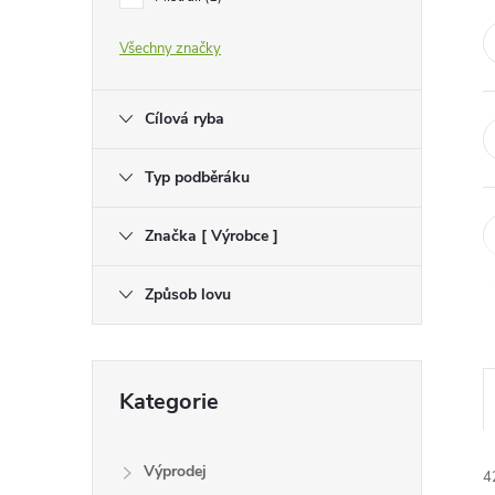
e
Všechny značky
l
Cílová ryba
Typ podběráku
Značka [ Výrobce ]
Způsob lovu
Přeskočit
Kategorie
kategorie
Výprodej
4