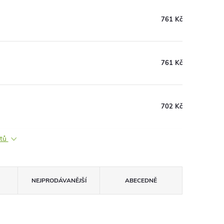
761 Kč
761 Kč
702 Kč
ktů
NEJPRODÁVANĚJŠÍ
ABECEDNĚ