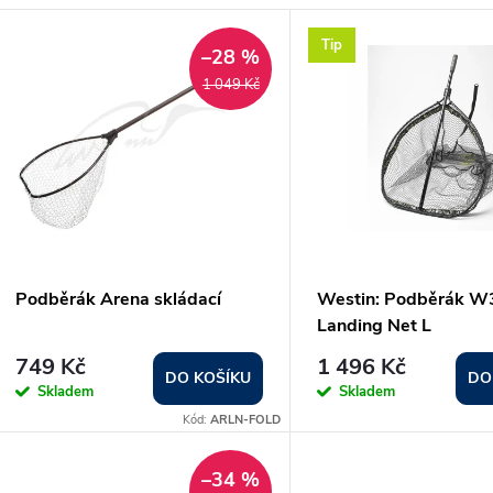
z
V
Tip
e
–28 %
ý
1 049 Kč
n
p
p
s
r
p
Podběrák Arena skládací
Westin: Podběrák W
o
Landing Net L
r
749 Kč
1 496 Kč
d
DO KOŠÍKU
DO
Skladem
Skladem
o
Kód:
ARLN-FOLD
u
d
–34 %