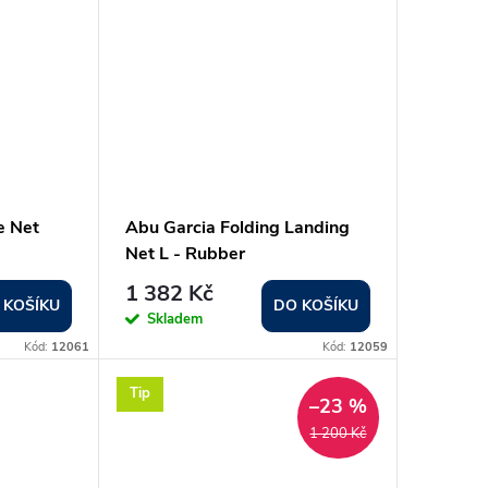
e Net
Abu Garcia Folding Landing
Net L - Rubber
1 382 Kč
 KOŠÍKU
DO KOŠÍKU
Skladem
Kód:
12061
Kód:
12059
Tip
–23 %
1 200 Kč