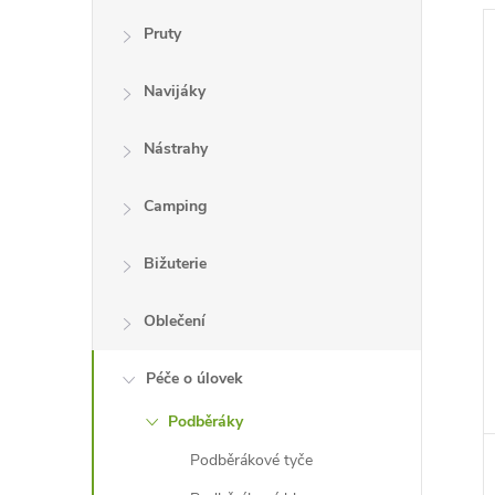
Pruty
Navijáky
Nástrahy
í
i
Camping
Bižuterie
Oblečení
Péče o úlovek
Podběráky
Podběrákové tyče