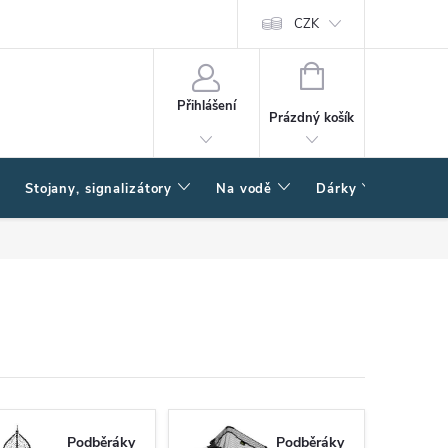
CZK
NÁKUPNÍ
KOŠÍK
Přihlášení
Prázdný košík
Stojany, signalizátory
Na vodě
Dárky
Způsob
Podběráky
Podběráky