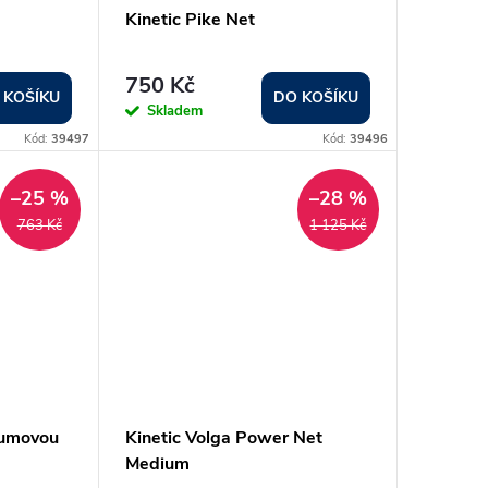
Kinetic Pike Net
750 Kč
 KOŠÍKU
DO KOŠÍKU
Skladem
Kód:
39497
Kód:
39496
–25 %
–28 %
763 Kč
1 125 Kč
gumovou
Kinetic Volga Power Net
Medium