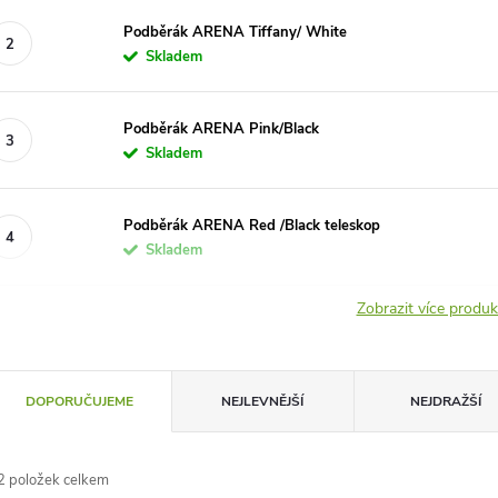
Podběrák ARENA Tiffany/ White
Skladem
Podběrák ARENA Pink/Black
Skladem
Podběrák ARENA Red /Black teleskop
Skladem
Zobrazit více produ
Ř
DOPORUČUJEME
NEJLEVNĚJŠÍ
NEJDRAŽŠÍ
a
2
položek celkem