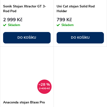
ů
Sonik Stojan Xtractor GT 3-
Uni Cat stojan Solid Rod
Rod Pod
Holder
2 999 Kč
799 Kč
Skladem
Skladem
DO KOŠÍKU
DO KOŠÍKU
–28 %
2 430 Kč
Anaconda stojan Blaxx Pro