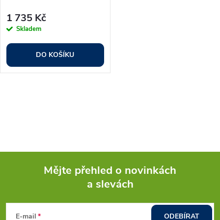
1 735 Kč
Skladem
DO KOŠÍKU
O
v
l
á
Mějte přehled o novinkách
d
a slevách
Z
a
á
E-mail
ODEBÍRAT