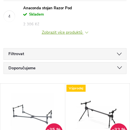
Anaconda stojan Razor Pod
Skladem
2 306 Kč
Zobrazit více produktů
Filtrovat
Ř
Doporučujeme
a
Nejlevnější
V
Výprodej
Nejdražší
z
ý
Nejprodávanější
e
p
Abecedně
n
–35 %
–32 %