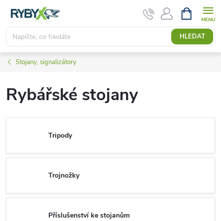
Přejít
NÁKUPNÍ
KOŠÍK
na
obsah
HLEDAT
Stojany, signalizátory
Rybářské stojany
Tripody
Trojnožky
Příslušenství ke stojanům