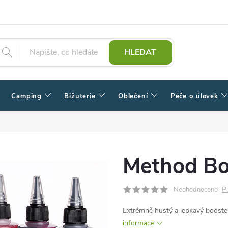
HLEDAT
Camping
Bižuterie
Oblečení
Péče o úlovek
Method Bo
P
Neohodnoceno
Extrémně hustý a lepkavý booster
informace