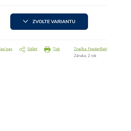
ZVOLTE VARIANTU
dací pes
Sdílet
Tisk
Značka:
FeederBait
Záruka
:
2 rok