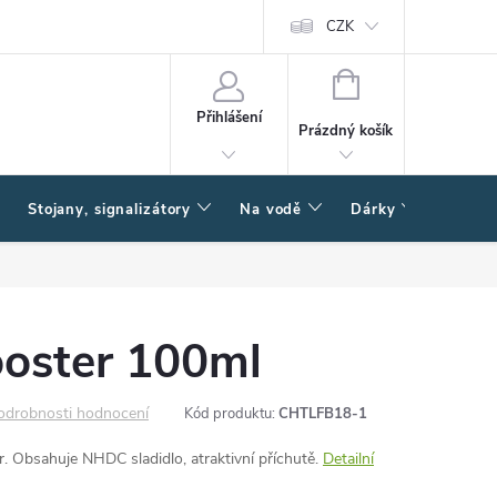
CZK
NÁKUPNÍ
KOŠÍK
Přihlášení
Prázdný košík
Stojany, signalizátory
Na vodě
Dárky
Způsob
oster 100ml
odrobnosti hodnocení
Kód produktu:
CHTLFB18-1
. Obsahuje NHDC sladidlo, atraktivní příchutě.
Detailní