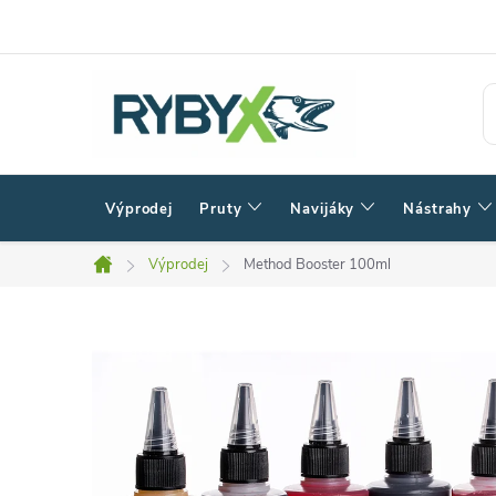
Přejít
na
obsah
Výprodej
Pruty
Navijáky
Nástrahy
Výprodej
Method Booster 100ml
Domů