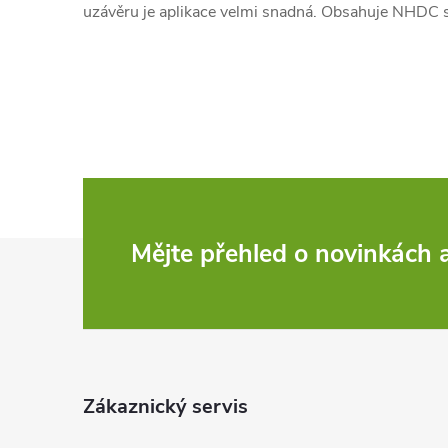
uzávěru je aplikace velmi snadná. Obsahuje NHDC sla
Z
Mějte přehled o novinkách
á
p
a
Zákaznický servis