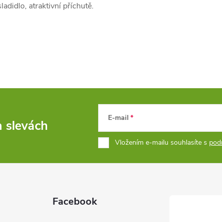
didlo, atraktivní příchutě.
E-mail
a slevách
Vložením e-mailu souhlasíte s
pod
Facebook