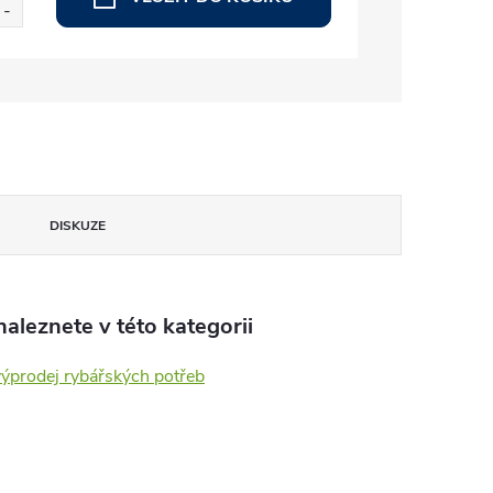
DISKUZE
aleznete v této kategorii
výprodej rybářských potřeb