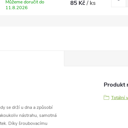
Můžeme doručit do
85 Kč
/ ks
11.8.2026
Produkt n
Totální 
dy se drží u dna a způsobí
jakoukoliv nástrahu, samotná
etek. Díky šroubovacímu