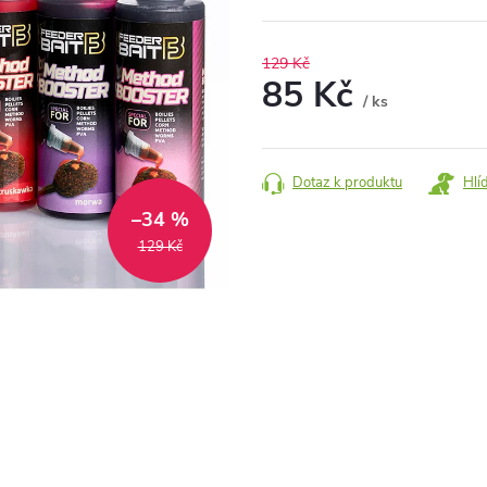
129 Kč
85 Kč
/ ks
Měrná
cena:
Dotaz k produktu
Hlí
–34 %
129 Kč