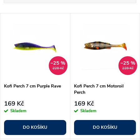
a
Nejlevnější
V
Nejdražší
z
ý
Nejprodávanější
e
p
Abecedně
n
i
–25 %
–25 %
228 Kč
228 Kč
í
s
p
Kofi Perch 7 cm Purple Rave
Kofi Perch 7 cm Motoroil
Perch
p
r
169 Kč
169 Kč
r
Skladem
Skladem
o
o
DO KOŠÍKU
DO KOŠÍKU
d