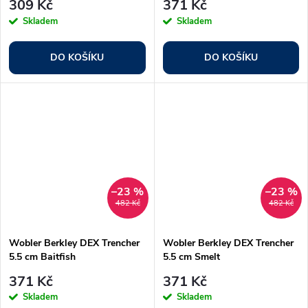
309 Kč
371 Kč
Skladem
Skladem
DO KOŠÍKU
DO KOŠÍKU
–23 %
–23 %
482 Kč
482 Kč
Wobler Berkley DEX Trencher
Wobler Berkley DEX Trencher
5.5 cm Baitfish
5.5 cm Smelt
371 Kč
371 Kč
Skladem
Skladem