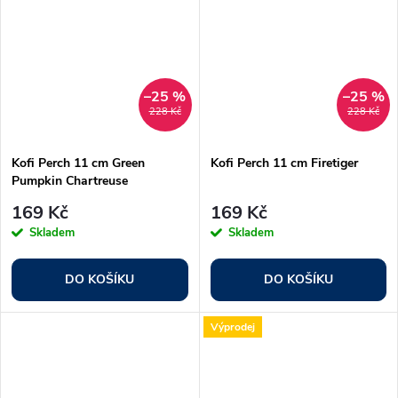
–25 %
–25 %
228 Kč
228 Kč
Kofi Perch 11 cm Green
Kofi Perch 11 cm Firetiger
Pumpkin Chartreuse
169 Kč
169 Kč
Skladem
Skladem
DO KOŠÍKU
DO KOŠÍKU
Výprodej