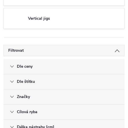
Vertical jigs
Filtrovat
Dle ceny
Dle štítku
Značky
Cílová ryba
Délka nástrahy [cm]