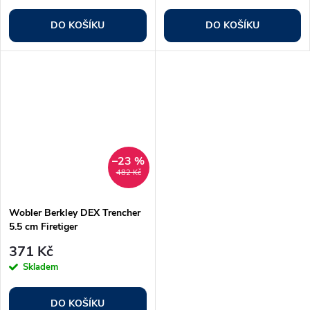
DO KOŠÍKU
DO KOŠÍKU
–23 %
482 Kč
Wobler Berkley DEX Trencher
5.5 cm Firetiger
371 Kč
Skladem
DO KOŠÍKU