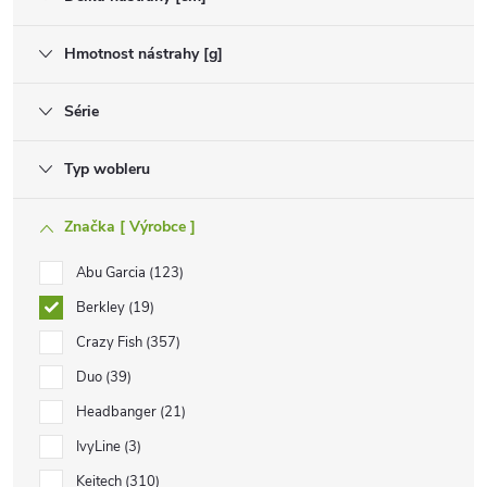
Hmotnost nástrahy [g]
Série
Typ wobleru
Značka [ Výrobce ]
Abu Garcia
123
Berkley
19
Crazy Fish
357
Duo
39
Headbanger
21
IvyLine
3
Keitech
310