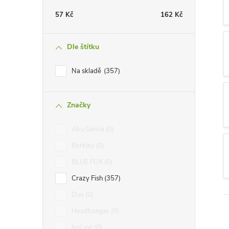
t
57
Kč
162
Kč
r
Dle štítku
a
Na skladě
357
n
Značky
n
Abu Garcia
0
í
Berkley
0
p
BLUE FOX
0
Crazy Fish
357
a
Duo
0
n
Headbanger
0
IvyLine
0