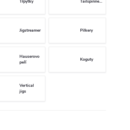
Třpytky
Tailspinnery
Jigstreamer
Pilkery
Hauserovo
Koguty
peří
Vertical
jigs