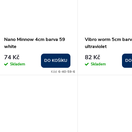
Nano Minnow 4cm barva 59
Vibro worm 5cm barv
white
ultraviolet
74 Kč
82 Kč
DO KOŠÍKU
DO
Skladem
Skladem
Kód:
6-40-59-6