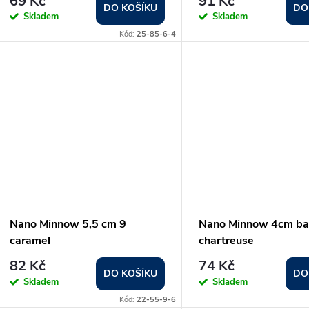
69 Kč
91 Kč
d
DO KOŠÍKU
DO
Skladem
Skladem
o
Kód:
25-85-6-4
u
d
k
u
t
k
ů
t
ů
Nano Minnow 5,5 cm 9
Nano Minnow 4cm ba
caramel
chartreuse
82 Kč
74 Kč
DO KOŠÍKU
DO
Skladem
Skladem
Kód:
22-55-9-6