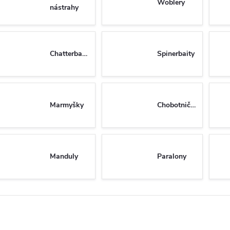
Woblery
nástrahy
Chatterbaity
Spinerbaity
Marmyšky
Chobotničky
Manduly
Paralony