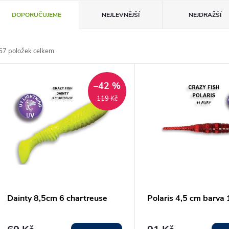
Ř
DOPORUČUJEME
NEJLEVNĚJŠÍ
NEJDRAŽŠÍ
a
57
položek celkem
z
V
e
–42 %
ý
119 Kč
n
p
p
s
r
p
Dainty 8,5cm 6 chartreuse
Polaris 4,5 cm barva
o
r