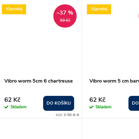
Výprodej
Výprodej
–37 %
99 Kč
Vibro worm 5cm 6 chartreuse
Vibro worm 5 cm barva
62 Kč
62 Kč
DO KOŠÍKU
DO
Skladem
Skladem
Kód:
3-50-6-6