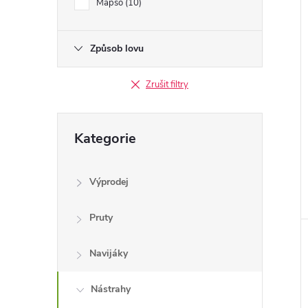
Mapso
10
Způsob lovu
Zrušit filtry
Přeskočit
Kategorie
kategorie
Výprodej
Pruty
Navijáky
Nástrahy