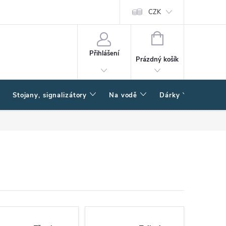
CZK
NÁKUPNÍ
KOŠÍK
Přihlášení
Prázdný košík
Stojany, signalizátory
Na vodě
Dárky
Způsob