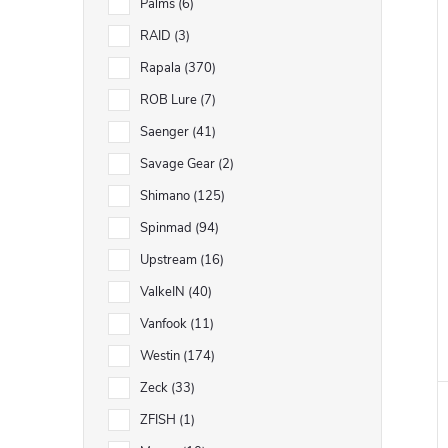
Palms
6
RAID
3
Rapala
370
ROB Lure
7
Saenger
41
Savage Gear
2
Shimano
125
Spinmad
94
Upstream
16
ValkeIN
40
Vanfook
11
Westin
174
Zeck
33
ZFISH
1