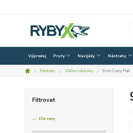
Přejít
na
obsah
Výprodej
Pruty
Navijáky
Nástrahy
Nástrahy
Vláčecí nástrahy
9 cm Crazy Fish
Domů
P
o
Dle ceny
s