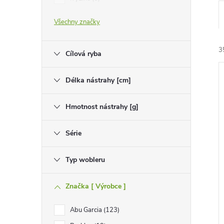
e
Všechny značky
l
3
Cílová ryba
Délka nástrahy [cm]
Hmotnost nástrahy [g]
í
Série
i
Typ wobleru
Značka [ Výrobce ]
Abu Garcia
123