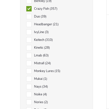
Berkley
19
Crazy Fish
357
Duo
39
Headbanger
21
IvyLine
3
Keitech
310
Kinetic
28
Lmab
63
Mistrall
24
Monkey Lures
15
Mukai
1
Nays
34
Noike
4
Nories
2