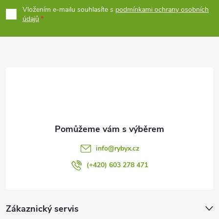
p
Vložením e-mailu souhlasíte s
podmínkami ochrany osobních
údajů
a
t
í
info
@
rybyx.cz
(+420) 603 278 471
Zákaznický servis