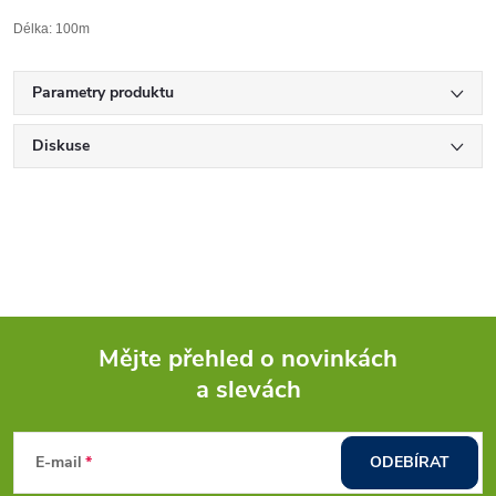
Délka: 100m
Parametry produktu
Diskuse
Mějte přehled o novinkách
a slevách
Z
á
E-mail
ODEBÍRAT