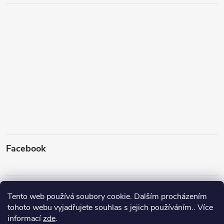
Facebook
Instagram
Tento web používá soubory cookie. Dalším procházením
tohoto webu vyjadřujete souhlas s jejich používáním.. Více
informací
zde
.
Sledovat na Instagramu