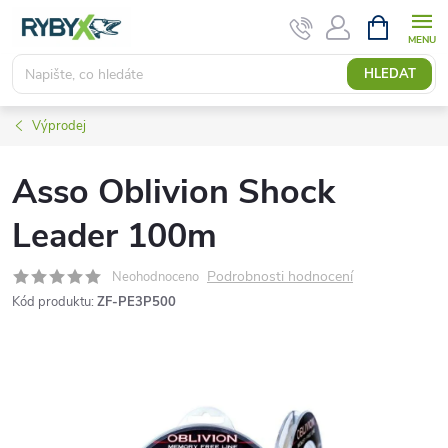
Přejít
NÁKUPNÍ
KOŠÍK
na
obsah
HLEDAT
Výprodej
Asso Oblivion Shock
Leader 100m
Podrobnosti hodnocení
Neohodnoceno
Kód produktu:
ZF-PE3P500