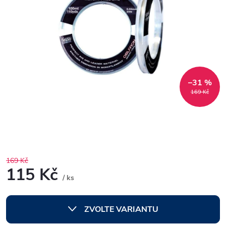
–31 %
169 Kč
169 Kč
115 Kč
/ ks
Měrná
cena:
ZVOLTE VARIANTU