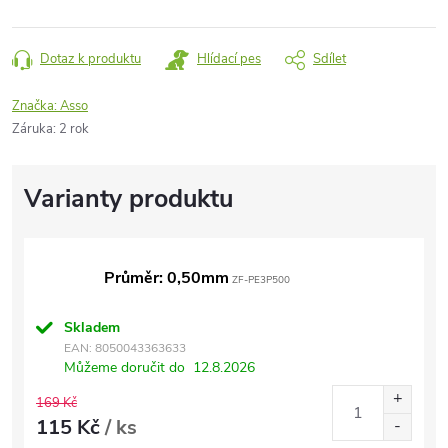
Dotaz k produktu
Hlídací pes
Sdílet
Značka:
Asso
Záruka
:
2 rok
Průměr: 0,50mm
ZF-PE3P500
Skladem
EAN:
8050043363633
Můžeme doručit do
12.8.2026
169 Kč
115 Kč
/ ks