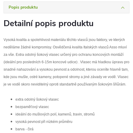
Popis produktu
Detailní popis produktu
Vysoká kvalita a spolehlivost materiálu těchto vlasců jsou faktory, ve kterých
neděláme žádné kompromisy. Osvědčená kvalita Italských vlasců Asso mluví
za vše. Extra odolný šokový vlasec určený pro ochranu koncových montáží
(ideální pro posledních 6-15m koncové udice) . Vlasec má hladkou úpravu pro
snadné nahazování a vysokou pevnost a odolnost, kterou oceníte hlavně tam,
kde jsou mušle, ostré kameny, potopené stromy a jiné závady ve vodě. Vlasec
je ve vodě skoro neviditelný oproti standartně používaným šokovým šňůrám.
extra odolný šokový vlasec
bezpaměťový vlasec
ideální do mušlových polí, kamenů, travin, stromů
vysoká pevnost při nízkém průměru
barva - čirá