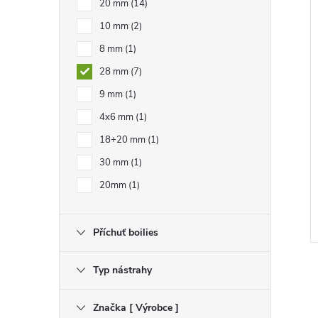
20 mm
14
10 mm
2
8 mm
1
28 mm
7
9 mm
1
4x6 mm
1
18+20 mm
1
30 mm
1
20mm
1
Příchuť boilies
Typ nástrahy
Značka [ Výrobce ]