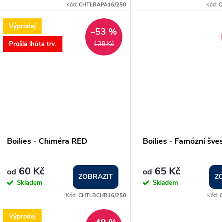
o
Kód:
CHTLBAPA16/250
Kód:
C
u
d
Výprodej
–53 %
k
Prošlá lhůta trv.
129 Kč
u
t
k
ů
t
ů
Boilies - Chiméra RED
Boilies - Famózní šve
60 Kč
65 Kč
od
od
ZOBRAZIT
Z
Skladem
Skladem
Kód:
CHTLBCHR16/250
Kód:
Výprodej