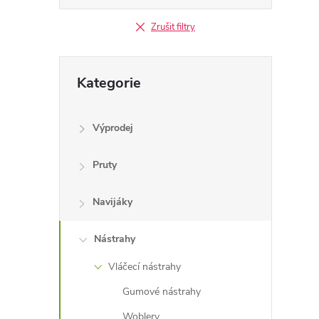
l
Zrušit filtry
Přeskočit
Kategorie
kategorie
Výprodej
Pruty
í
Navijáky
r
Nástrahy
Vláčecí nástrahy
Gumové nástrahy
Woblery