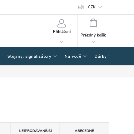
CZK
NÁKUPNÍ
KOŠÍK
Přihlášení
Prázdný košík
Stojany, signalizátory
Na vodě
Dárky
Způsob
NEJPRODÁVANĚJŠÍ
ABECEDNĚ