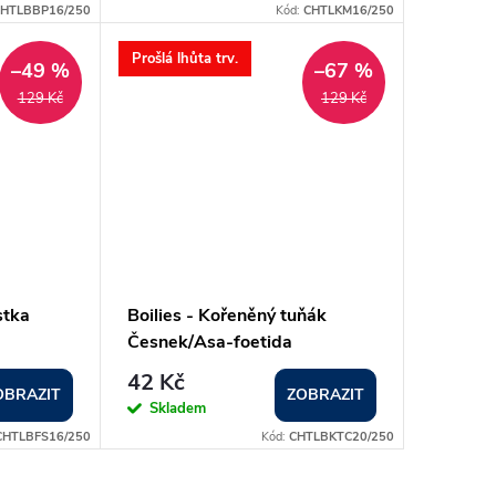
HTLBBP16/250
Kód:
CHTLKM16/250
Prošlá lhůta trv.
–49 %
–67 %
129 Kč
129 Kč
stka
Boilies - Kořeněný tuňák
Česnek/Asa-foetida
42 Kč
OBRAZIT
ZOBRAZIT
Skladem
CHTLBFS16/250
Kód:
CHTLBKTC20/250