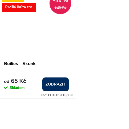
–49 %
Prošlá lhůta trv.
129 Kč
Boilies - Skunk
65 Kč
od
ZOBRAZIT
Skladem
Kód:
CHTLBSK16/250
O