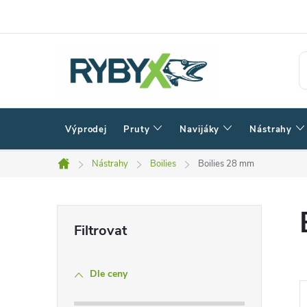
Přejít
na
obsah
Výprodej
Pruty
Navijáky
Nástrahy
Nástrahy
Boilies
Boilies 28 mm
Domů
P
o
Dle ceny
s