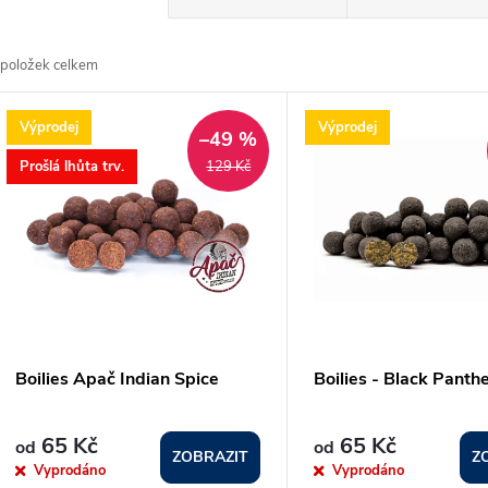
a
položek celkem
z
V
Výprodej
Výprodej
e
–49 %
ý
Prošlá lhůta trv.
129 Kč
n
p
p
s
r
p
Boilies Apač Indian Spice
Boilies - Black Panth
o
r
65 Kč
65 Kč
od
od
d
ZOBRAZIT
Z
Vyprodáno
Vyprodáno