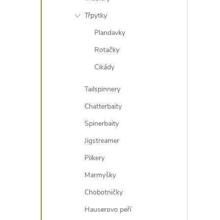
Třpytky
Plandavky
Rotačky
Cikády
i
Tailspinnery
Chatterbaity
Spinerbaity
Jigstreamer
Pilkery
Marmyšky
Chobotničky
Hauserovo peří