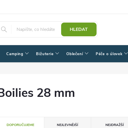
HLEDAT
Camping
Bižuterie
Oblečení
Péče o úlovek
Boilies 28 mm
Ř
DOPORUČUJEME
NEJLEVNĚJŠÍ
NEJDRAŽŠÍ