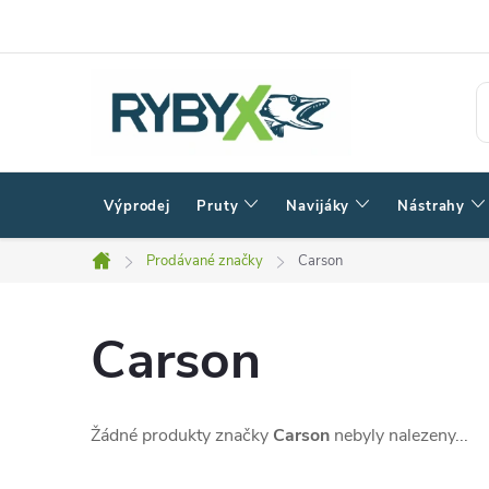
Přejít
na
obsah
Výprodej
Pruty
Navijáky
Nástrahy
Prodávané značky
Carson
Domů
Carson
Žádné produkty značky
Carson
nebyly nalezeny...