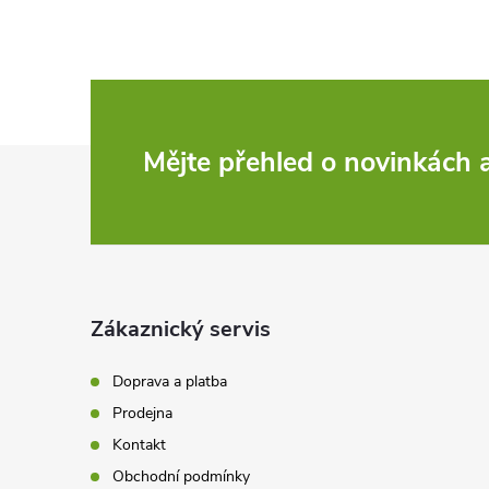
Z
Mějte přehled o novinkách
á
p
a
Zákaznický servis
t
Doprava a platba
Prodejna
í
Kontakt
Obchodní podmínky