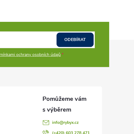
ODEBÍRAT
mínkami ochrany osobních údajů
info
@
rybyx.cz
(+420) 603 278 471