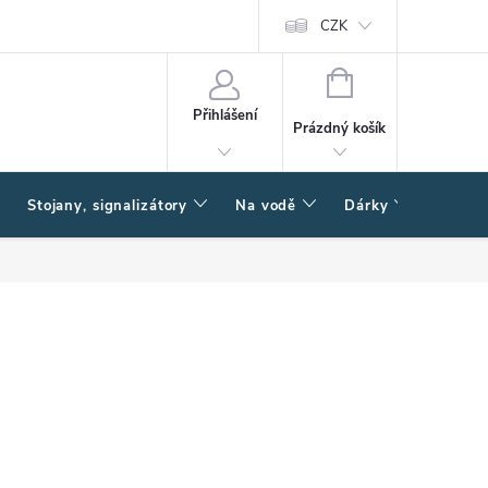
CZK
NÁKUPNÍ
KOŠÍK
Přihlášení
Prázdný košík
Stojany, signalizátory
Na vodě
Dárky
Způsob