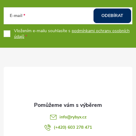
Z
á
E-mail
ODEBÍRAT
p
Vložením e-mailu souhlasíte s
podmínkami ochrany osobních
údajů
a
t
í
info
@
rybyx.cz
(+420) 603 278 471