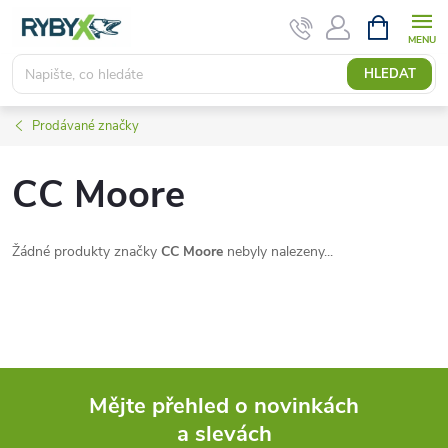
Přejít
NÁKUPNÍ
KOŠÍK
na
obsah
HLEDAT
Prodávané značky
CC Moore
Žádné produkty značky
CC Moore
nebyly nalezeny...
Mějte přehled o novinkách
a slevách