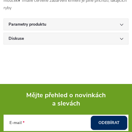
mouček• Tmavě červené zabarvení krmení je plné příchutí, lákajících
ryby
Parametry produktu
Diskuse
Mějte přehled o novinkách
a slevách
Z
á
E-mail
ODEBÍRAT