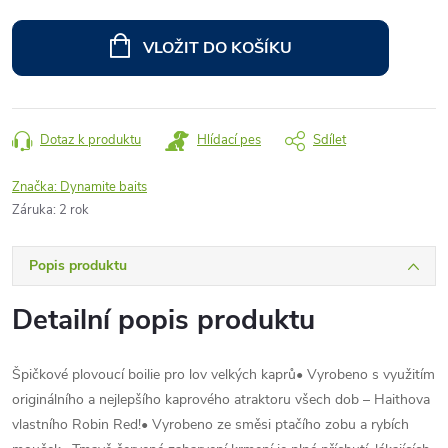
Měrná
cena:
VLOŽIT DO KOŠÍKU
Dotaz k produktu
Hlídací pes
Sdílet
Značka:
Dynamite baits
Záruka
:
2 rok
Popis produktu
Detailní popis produktu
Špičkové plovoucí boilie pro lov velkých kaprů• Vyrobeno s využitím
originálního a nejlepšího kaprového atraktoru všech dob – Haithova
vlastního Robin Red!• Vyrobeno ze směsi ptačího zobu a rybích