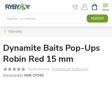
Přejít
NÁKUPNÍ
KOŠÍK
na
obsah
HLEDAT
Výprodej
Dynamite Baits Pop-Ups
Robin Red 15 mm
Podrobnosti hodnocení
Neohodnoceno
Kód produktu:
NMK-DY049