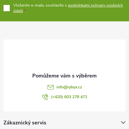
p
Vložením e-mailu souhlasíte s
podmínkami ochrany osobních
údajů
a
t
í
info
@
rybyx.cz
(+420) 603 278 471
Zákaznický servis