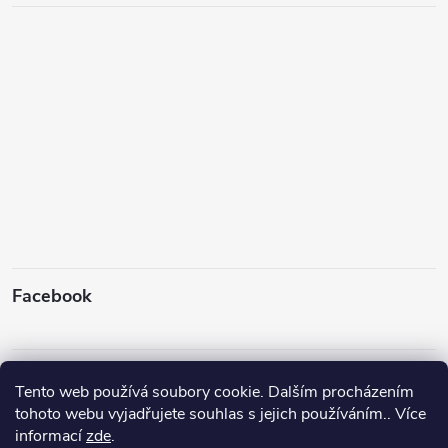
Facebook
Instagram
Tento web používá soubory cookie. Dalším procházením
tohoto webu vyjadřujete souhlas s jejich používáním.. Více
informací
zde
.
Sledovat na Instagramu