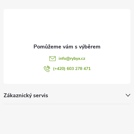
t
í
info
@
rybyx.cz
(+420) 603 278 471
Zákaznický servis