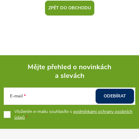
ZPĚT DO OBCHODU
Mějte přehled o novinkách
a slevách
Z
á
E-mail
ODEBÍRAT
p
Vložením e-mailu souhlasíte s
podmínkami ochrany osobních
údajů
a