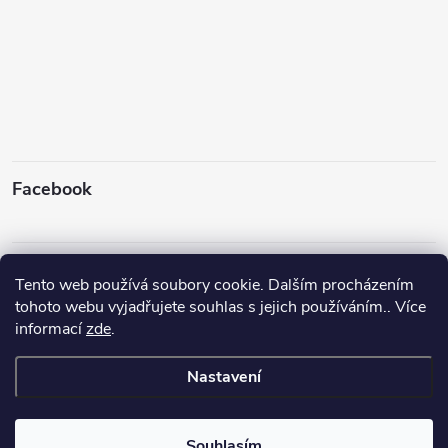
Facebook
Instagram
Tento web používá soubory cookie. Dalším procházením
tohoto webu vyjadřujete souhlas s jejich používáním.. Více
informací
zde
.
Sledovat na Instagramu
Nastavení
Copyright 2026
Rybyx
. Všechna práva vyhrazena.
Upravit nastavení
cookies
Souhlasím