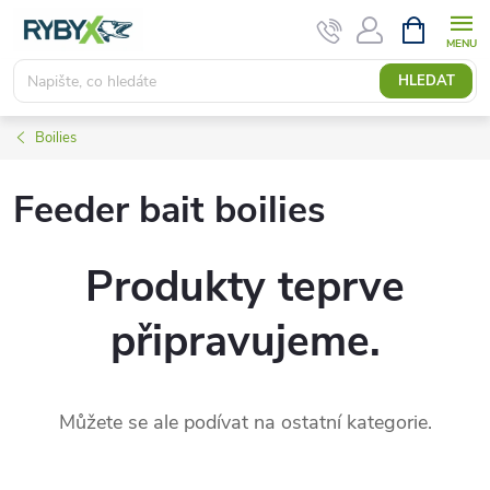
Přejít
NÁKUPNÍ
KOŠÍK
na
obsah
HLEDAT
Boilies
Feeder bait boilies
Produkty teprve
připravujeme.
Můžete se ale podívat na ostatní kategorie.