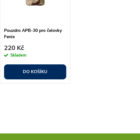
n
i
í
s
p
Pouzdro APB-30 pro čelovky
Fenix
p
r
220 Kč
r
Skladem
o
o
DO KOŠÍKU
d
d
u
O
u
k
v
k
l
t
t
á