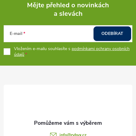
ů
Mějte přehled o novinkách
ů
d
a slevách
Z
a
á
c
E-mail
ODEBÍRAT
p
í
Vložením e-mailu souhlasíte s
podmínkami ochrany osobních
údajů
p
a
r
t
v
í
k
y
v
ý
info
@
rybyx.cz