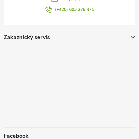
p
(+420) 603 278 471
i
s
Zákaznický servis
u
Facebook