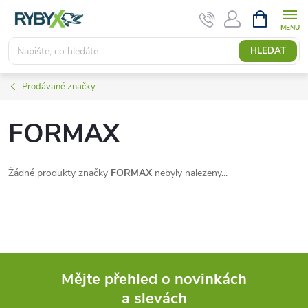
Přejít
NÁKUPNÍ
KOŠÍK
na
obsah
HLEDAT
Prodávané značky
FORMAX
Žádné produkty značky
FORMAX
nebyly nalezeny...
Mějte přehled o novinkách
a slevách