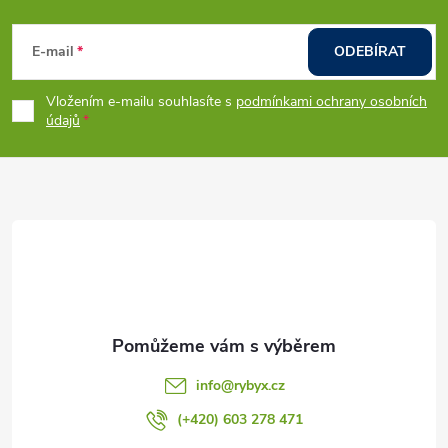
Z
á
E-mail
ODEBÍRAT
p
Vložením e-mailu souhlasíte s
podmínkami ochrany osobních
údajů
a
t
í
info
@
rybyx.cz
(+420) 603 278 471