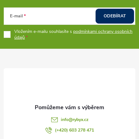
Z
á
E-mail
ODEBÍRAT
p
Vložením e-mailu souhlasíte s
podmínkami ochrany osobních
údajů
a
t
í
info
@
rybyx.cz
(+420) 603 278 471