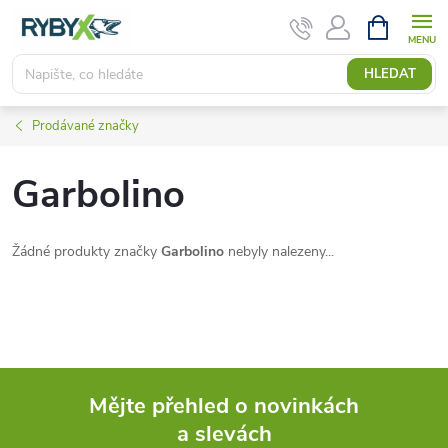
Přejít
NÁKUPNÍ
KOŠÍK
na
obsah
HLEDAT
Prodávané značky
Garbolino
Žádné produkty značky
Garbolino
nebyly nalezeny...
Mějte přehled o novinkách
a slevách