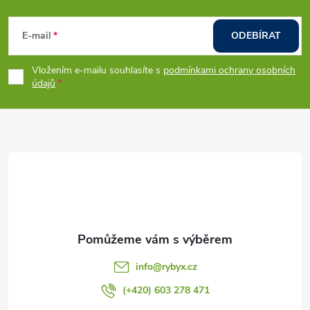
Z
á
E-mail
ODEBÍRAT
p
Vložením e-mailu souhlasíte s
podmínkami ochrany osobních
údajů
a
t
í
info
@
rybyx.cz
(+420) 603 278 471