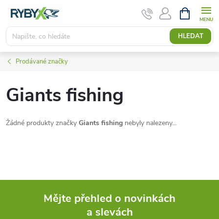
Přejít
NÁKUPNÍ
KOŠÍK
na
obsah
HLEDAT
Prodávané značky
Giants fishing
Žádné produkty značky
Giants fishing
nebyly nalezeny...
Mějte přehled o novinkách
a slevách