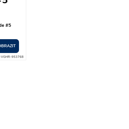
de #5
OBRAZIT
-VGHR-953768