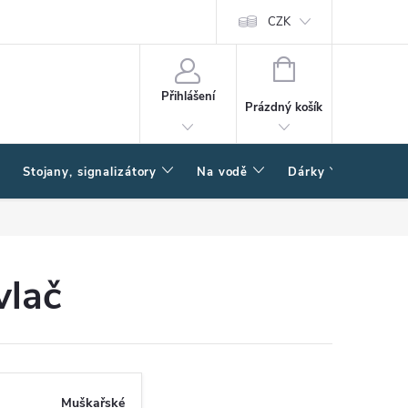
CZK
NÁKUPNÍ
KOŠÍK
Přihlášení
Prázdný košík
Stojany, signalizátory
Na vodě
Dárky
Způsob
vlač
Muškařské