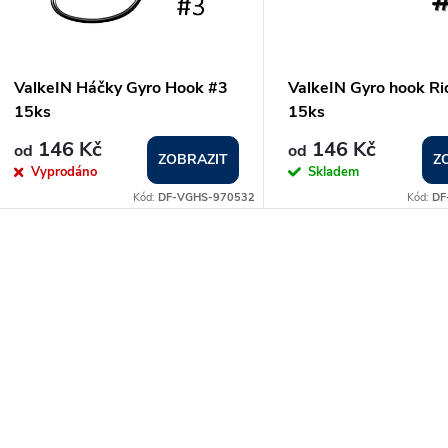
p
s
r
p
ValkeIN Háčky Gyro Hook #3
ValkeIN Gyro hook Ri
o
15ks
15ks
r
146 Kč
146 Kč
od
od
d
ZOBRAZIT
Z
Vyprodáno
Skladem
o
Kód:
DF-VGHS-970532
Kód:
DF
u
d
k
O
u
t
v
k
ů
t
á
ů
d