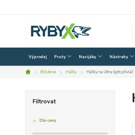
Přejít
na
obsah
Výprodej
Pruty
Navijáky
Nástrahy
Bižuterie
Háčky
Háčky na Ultra light přívlač
Domů
P
o
Dle ceny
s