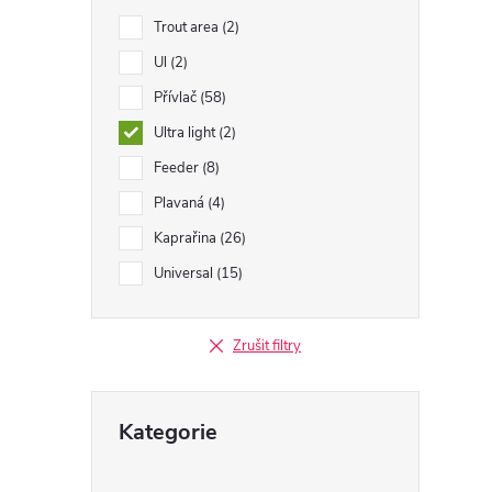
Trout area
2
Ul
2
Přívlač
58
í
Ultra light
2
Feeder
8
r
Plavaná
4
Kaprařina
26
Universal
15
Zrušit filtry
Přeskočit
Kategorie
kategorie