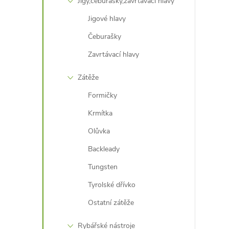
Jigy,čeburašky,zavrtávací hlavy
Jigové hlavy
Čeburašky
Zavrtávací hlavy
Zátěže
Formičky
Krmítka
Olůvka
Backleady
Tungsten
Tyrolské dřívko
Ostatní zátěže
Rybářské nástroje