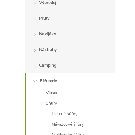
Výprodej
i
Pruty
Navijáky
Nástrahy
Camping
Bižuterie
Vlasce
Šňůry
Pletené šňůry
Návazcové šňůry
Muškařské šňůry