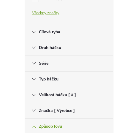
e
Všechny značky
l
Cílová ryba
Druh háčku
Série
Typ háčku
Velikost háčku [ # ]
l
Značka [ Výrobce ]
Způsob lovu