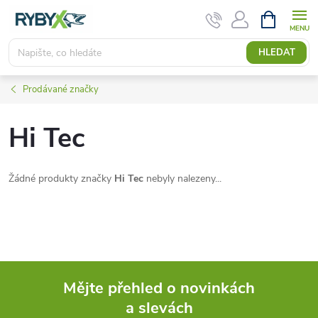
Přejít
NÁKUPNÍ
KOŠÍK
na
obsah
HLEDAT
Prodávané značky
Hi Tec
Žádné produkty značky
Hi Tec
nebyly nalezeny...
Mějte přehled o novinkách
a slevách