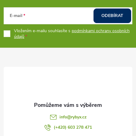
Z
á
E-mail
ODEBÍRAT
p
Vložením e-mailu souhlasíte s
podmínkami ochrany osobních
údajů
a
t
í
info
@
rybyx.cz
(+420) 603 278 471