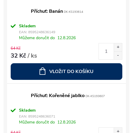
Příchuť: Banán
DK-KS193614
Skladem
EAN:
8595248636149
Můžeme doručit do
12.8.2026
64 Kč
32 Kč
/ ks
VLOŽIT DO KOŠÍKU
Příchuť: Kořeněné jablko
DK-KS193607
Skladem
EAN:
8595248636071
Můžeme doručit do
12.8.2026
64 Kč