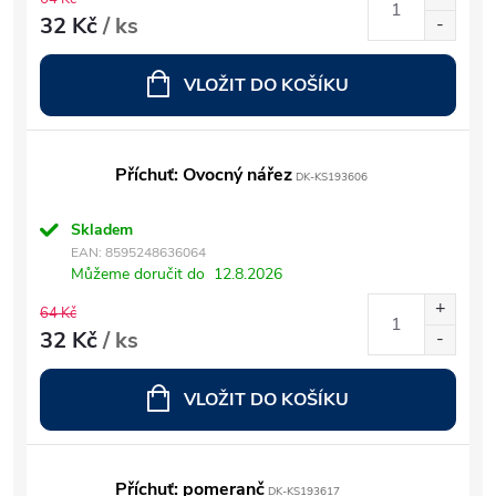
32 Kč
/ ks
VLOŽIT DO KOŠÍKU
Příchuť: Ovocný nářez
DK-KS193606
Skladem
EAN:
8595248636064
Můžeme doručit do
12.8.2026
64 Kč
32 Kč
/ ks
VLOŽIT DO KOŠÍKU
Příchuť: pomeranč
DK-KS193617