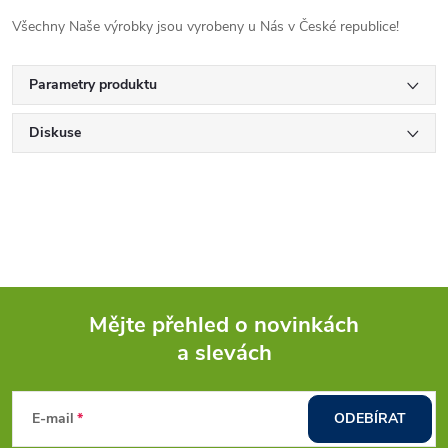
Všechny Naše výrobky jsou vyrobeny u Nás v České republice!
Parametry produktu
Diskuse
Mějte přehled o novinkách
a slevách
Z
á
E-mail
ODEBÍRAT