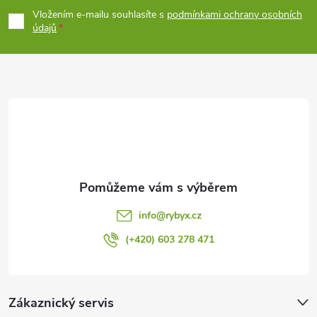
p
Vložením e-mailu souhlasíte s
podmínkami ochrany osobních
údajů
a
t
í
info
@
rybyx.cz
(+420) 603 278 471
Zákaznický servis