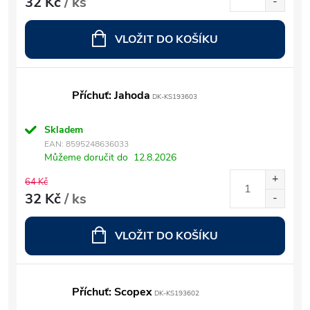
32 Kč
/ ks
VLOŽIT DO KOŠÍKU
Příchuť: Jahoda
DK-KS193603
Skladem
EAN:
8595248636033
Můžeme doručit do
12.8.2026
64 Kč
32 Kč
/ ks
VLOŽIT DO KOŠÍKU
Příchuť: Scopex
DK-KS193602