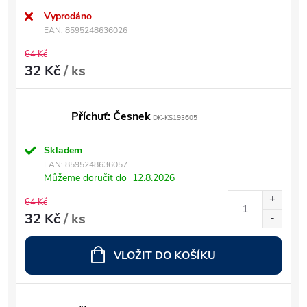
Vyprodáno
EAN:
8595248636026
64 Kč
32 Kč
/ ks
Příchuť: Česnek
DK-KS193605
Skladem
EAN:
8595248636057
Můžeme doručit do
12.8.2026
64 Kč
32 Kč
/ ks
VLOŽIT DO KOŠÍKU