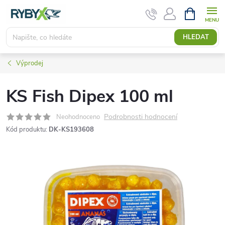
Přejít
NÁKUPNÍ
KOŠÍK
na
obsah
HLEDAT
Výprodej
KS Fish Dipex 100 ml
Podrobnosti hodnocení
Neohodnoceno
Kód produktu:
DK-KS193608