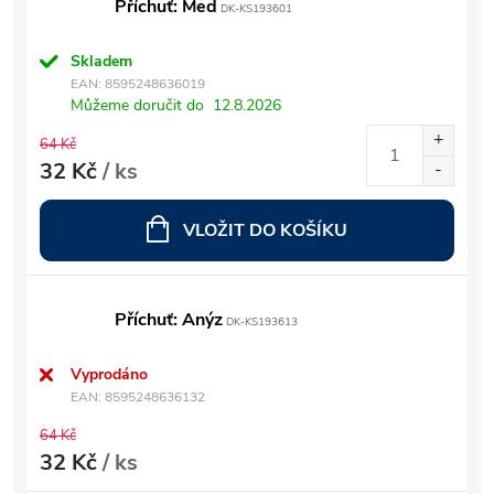
Příchuť: Med
DK-KS193601
Skladem
EAN:
8595248636019
Můžeme doručit do
12.8.2026
64 Kč
32 Kč
/ ks
VLOŽIT DO KOŠÍKU
Příchuť: Anýz
DK-KS193613
Vyprodáno
EAN:
8595248636132
64 Kč
32 Kč
/ ks