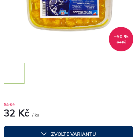
–50 %
64 Kč
64 Kč
32 Kč
/ ks
Měrná
cena:
ZVOLTE VARIANTU