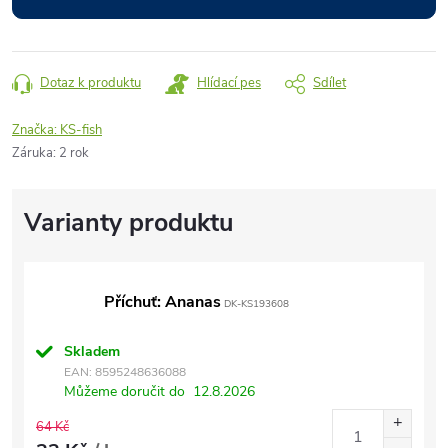
Dotaz k produktu
Hlídací pes
Sdílet
Značka:
KS-fish
Záruka
:
2 rok
Příchuť: Ananas
DK-KS193608
Skladem
EAN:
8595248636088
Můžeme doručit do
12.8.2026
64 Kč