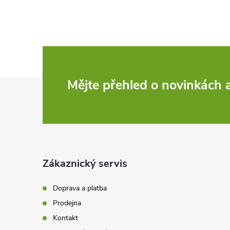
Z
Mějte přehled o novinkách
á
p
a
Zákaznický servis
t
Doprava a platba
Prodejna
í
Kontakt