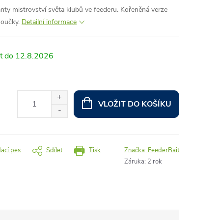
ty mistrovství světa klubů ve feederu. Kořeněná verze
oučky.
Detailní informace
12.8.2026
VLOŽIT DO KOŠÍKU
dací pes
Sdílet
Tisk
Značka:
FeederBait
Záruka
:
2 rok