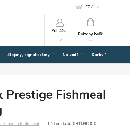
CZK
NÁKUPNÍ
KOŠÍK
Přihlášení
Prázdný košík
Stojany, signalizátory
Na vodě
Dárky
Způsob
 Prestige Fishmeal
g
odrobnosti hodnocení
Kód produktu:
CHTLFB26-3