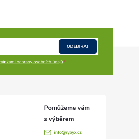
ODEBÍRAT
mínkami ochrany osobních údajů
info
@
rybyx.cz