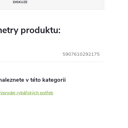
DISKUZE
etry produktu:
5907610292175
aleznete v této kategorii
výprodej rybářských potřeb