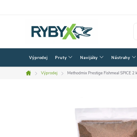
Přejít
na
obsah
Výprodej
Pruty
Navijáky
Nástrahy
Výprodej
Methodmix Prestige Fishmeal SPICE 2 
Domů