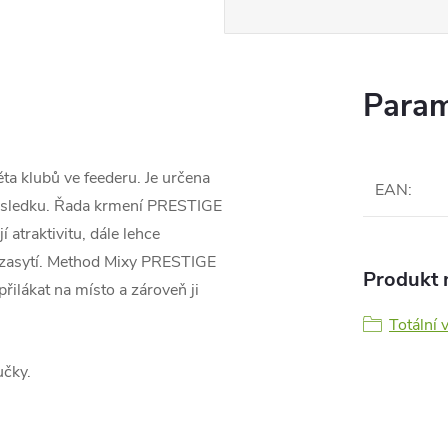
Param
ta klubů ve feederu. Je určena
EAN
:
výsledku. Řada krmení PRESTIGE
í atraktivitu, dále lehce
 nezasytí. Method Mixy PRESTIGE
Produkt n
řilákat na místo a zároveň ji
Totální 
učky.