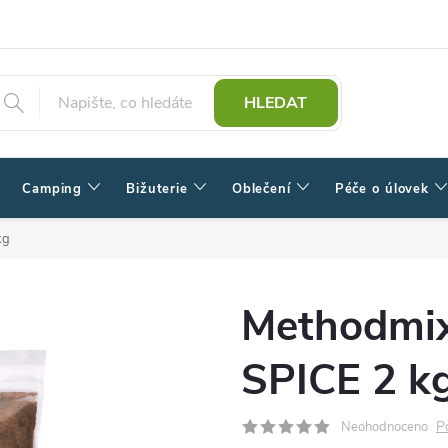
HLEDAT
Camping
Bižuterie
Oblečení
Péče o úlovek
kg
Methodmix
SPICE 2 k
P
Neohodnoceno