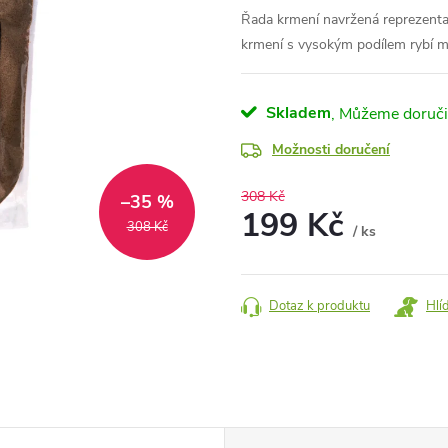
Řada krmení navržená reprezentan
krmení s vysokým podílem rybí m
Skladem
Možnosti doručení
308 Kč
–35 %
199 Kč
308 Kč
/ ks
Měrná
cena:
Dotaz k produktu
Hlí