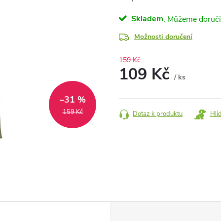
Skladem
Možnosti doručení
159 Kč
109 Kč
/ ks
Měrná
–31 %
cena:
159 Kč
Dotaz k produktu
Hlí