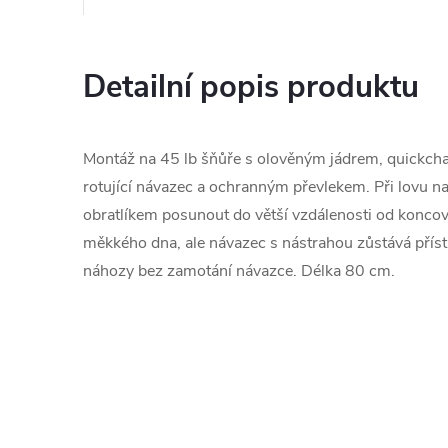
Detailní popis produktu
Montáž na 45 lb šňůře s olověným jádrem, quickcha
rotující návazec a ochranným převlekem. Při lovu n
obratlíkem posunout do větší vzdálenosti od koncov
měkkého dna, ale návazec s nástrahou zůstává příst
náhozy bez zamotání návazce. Délka 80 cm.