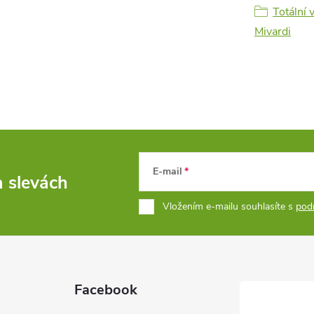
Totální 
Mivardi
E-mail
a slevách
Vložením e-mailu souhlasíte s
pod
Facebook