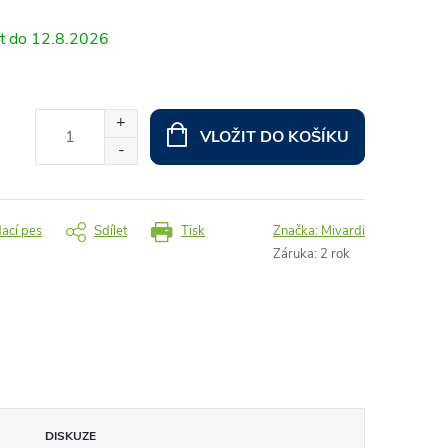
12.8.2026
VLOŽIT DO KOŠÍKU
dací pes
Sdílet
Tisk
Značka:
Mivardi
Záruka
:
2 rok
DISKUZE