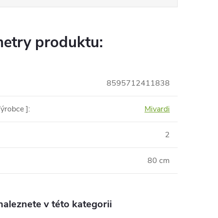
etry produktu:
8595712411838
ýrobce ]
:
Mivardi
2
80 cm
aleznete v této kategorii