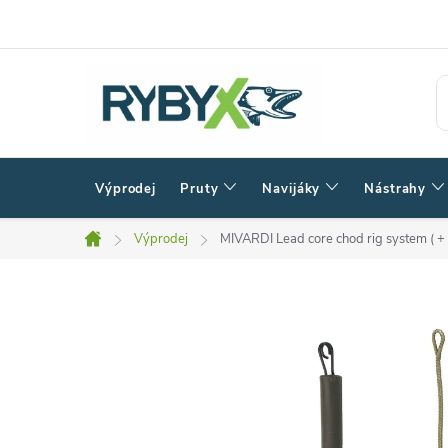
Přejít
na
obsah
Výprodej
Pruty
Navijáky
Nástrahy
Výprodej
MIVARDI Lead core chod rig system ( + 
Domů