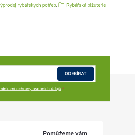
výprodej rybářských potřeb
,
Rybářská bižuterie
ODEBÍRAT
mínkami ochrany osobních údajů