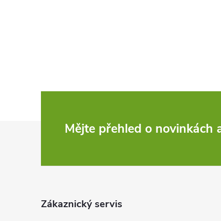
Z
Mějte přehled o novinkách
á
p
a
Zákaznický servis