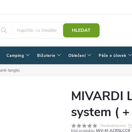
HLEDAT
Camping
Bižuterie
Oblečení
Péče o úlovek
anti-tangle)
MIVARDI L
system ( +
P
Neohodnoceno
Kód produktu:
MIV-M-ACRSLCCR