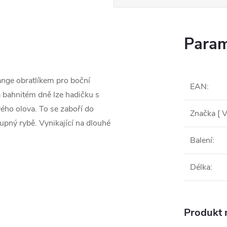
Param
nge obratlíkem pro boční
EAN
:
a bahnitém dně lze hadičku s
ého olova. To se zaboří do
Značka [ V
upný rybě. Vynikající na dlouhé
Balení
:
Délka
:
Produkt n