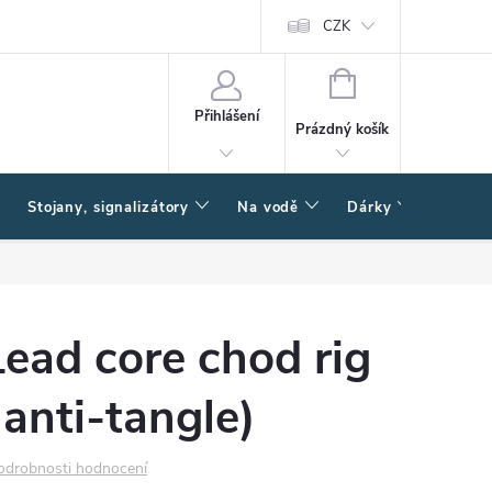
CZK
NÁKUPNÍ
KOŠÍK
Přihlášení
Prázdný košík
Stojany, signalizátory
Na vodě
Dárky
Způsob
ead core chod rig
 anti-tangle)
odrobnosti hodnocení