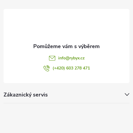
t
í
info
@
rybyx.cz
(+420) 603 278 471
Zákaznický servis