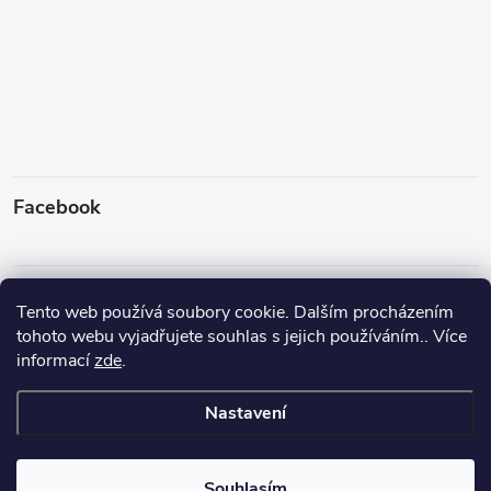
Facebook
Instagram
Tento web používá soubory cookie. Dalším procházením
tohoto webu vyjadřujete souhlas s jejich používáním.. Více
informací
zde
.
Sledovat na Instagramu
Nastavení
Copyright 2026
Rybyx
. Všechna práva vyhrazena.
Upravit nastavení
cookies
Souhlasím