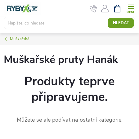
Přejít
NÁKUPNÍ
KOŠÍK
na
obsah
HLEDAT
Muškařské
Muškařské pruty Hanák
Produkty teprve
připravujeme.
Můžete se ale podívat na ostatní kategorie.