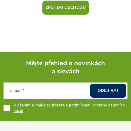
ZPĚT DO OBCHODU
Mějte přehled o novinkách
a slevách
Z
á
E-mail
ODEBÍRAT
p
Vložením e-mailu souhlasíte s
podmínkami ochrany osobních
údajů
a