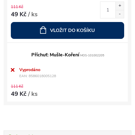
111 Kč
49 Kč
/ ks
VLOŽIT DO KOŠÍKU
Příchuť: Mušle-Koření
MOS-101002205
Vyprodáno
EAN:
8586018005128
111 Kč
49 Kč
/ ks