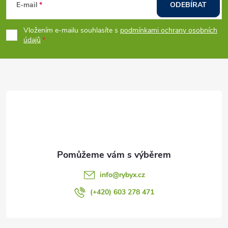
á
E-mail
ODEBÍRAT
p
Vložením e-mailu souhlasíte s
podmínkami ochrany osobních
údajů
a
t
í
info
@
rybyx.cz
(+420) 603 278 471