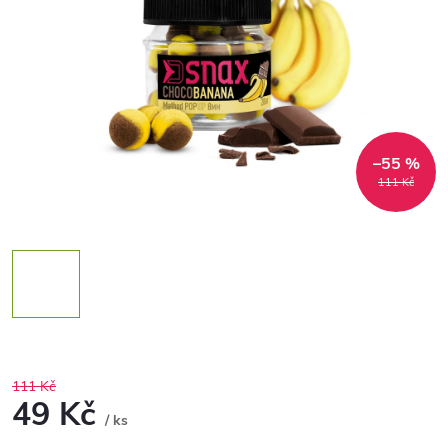
–55 %
111 Kč
111 Kč
49 Kč
/ ks
Měrná