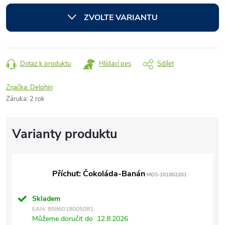
cena:
ZVOLTE VARIANTU
Dotaz k produktu
Hlídací pes
Sdílet
Značka:
Delphin
Záruka
:
2 rok
Příchuť: Čokoláda-Banán
MOS-101002201
Skladem
EAN:
8586018005081
Můžeme doručit do
12.8.2026