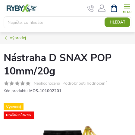
Přejít
NÁKUPNÍ
KOŠÍK
na
obsah
HLEDAT
Výprodej
Nástraha D SNAX POP
10mm/20g
Podrobnosti hodnocení
Neohodnoceno
Kód produktu:
MOS-101002201
Výprodej
Prošlá lhůta trv.