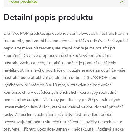
Popis produktu
Detailní popis produktu
D SNAX POP představuje ucelenou sérii plovoucích nástrah, kterým
budou ryby pod vodní hladinou jen velmi těžko odolávat. Své využití
najdou zejména při feederu, ale stejně dobře je lze použít i při
kaprařině. Díky své propracované struktuře výborně drží na
nástrahových ostnech, ale také je možné je pomocí tenčí jehly
navléknout na smyčku pod háček. Použité esence zaručují, že vaše
nástraha bude atraktivní po dlouhou dobu. D SNAX POP jsou
vyráběny v průměrech 8 a 10 mm, v atraktivních barevných
kombinacích a v osvědčených příchutích, které ryby rozhodně
nenechají chladnými. Nástrahy jsou baleny po 20g v praktických
uzavíratelných lahvičkách, které se ideálně vejdou do vaší příruční
tašky. Za účelem zachování atraktivity nástrahy dlouhodobě
nevystavujte přímému slunečnímu záření a lahvičky nenechávejte
otevřené. Příchuť: Čokoláda-Banán / Hnědá-Žlutá Přitažlivá sladká