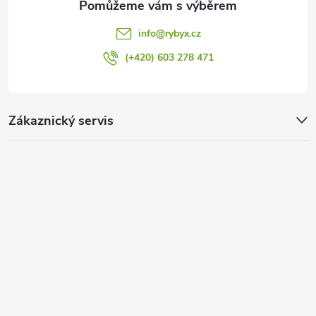
info
@
rybyx.cz
(+420) 603 278 471
Zákaznický servis