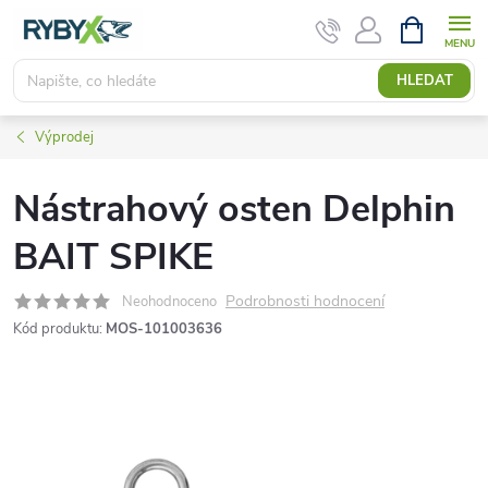
Přejít
NÁKUPNÍ
KOŠÍK
na
obsah
HLEDAT
Výprodej
Nástrahový osten Delphin
BAIT SPIKE
Podrobnosti hodnocení
Neohodnoceno
Kód produktu:
MOS-101003636