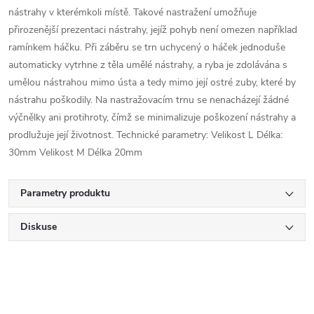
nástrahy v kterémkoli místě. Takové nastražení umožňuje
přirozenější prezentaci nástrahy, jejíž pohyb není omezen například
ramínkem háčku. Při záběru se trn uchycený o háček jednoduše
automaticky vytrhne z těla umělé nástrahy, a ryba je zdolávána s
umělou nástrahou mimo ústa a tedy mimo její ostré zuby, které by
nástrahu poškodily. Na nastražovacím trnu se nenacházejí žádné
výčnělky ani protihroty, čímž se minimalizuje poškození nástrahy a
prodlužuje její životnost. Technické parametry: Velikost L Délka:
30mm Velikost M Délka 20mm
Parametry produktu
Diskuse