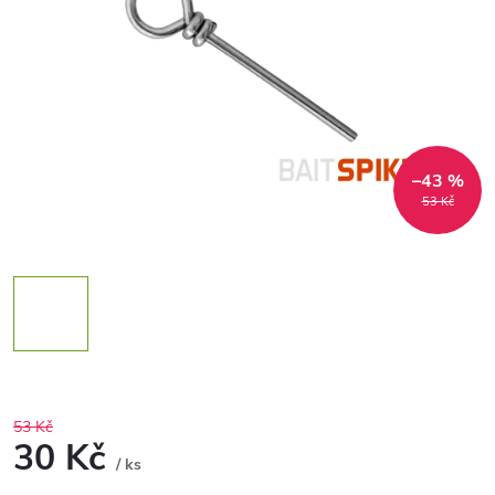
–43 %
53 Kč
53 Kč
30 Kč
/ ks
Měrná