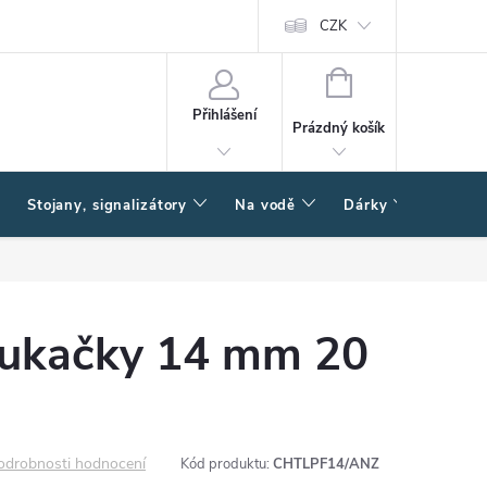
CZK
NÁKUPNÍ
KOŠÍK
Přihlášení
Prázdný košík
Stojany, signalizátory
Na vodě
Dárky
Způsob
foukačky 14 mm 20
odrobnosti hodnocení
Kód produktu:
CHTLPF14/ANZ