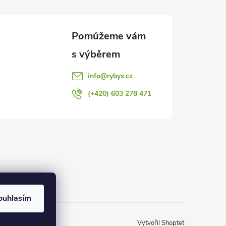
info
@
rybyx.cz
(+420) 603 278 471
ouhlasím
Vytvořil Shoptet