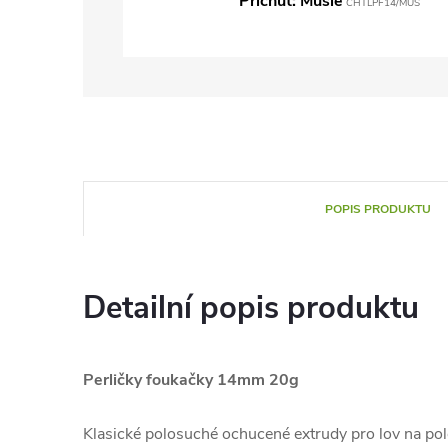
Příchuť: Mušle
CHTLPF14/MUS
POPIS PRODUKTU
Detailní popis produktu
Perličky foukačky 14mm 20g
Klasické polosuché ochucené extrudy pro lov na polo