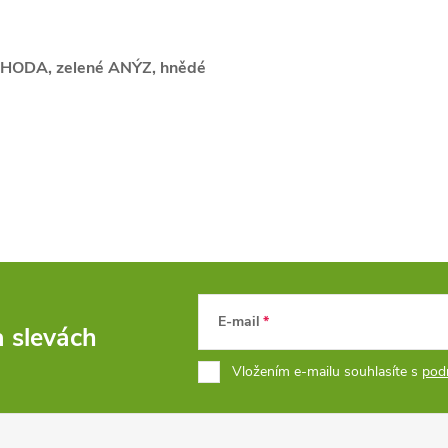
JAHODA, zelené ANÝZ, hnědé
E-mail
a slevách
Vložením e-mailu souhlasíte s
pod