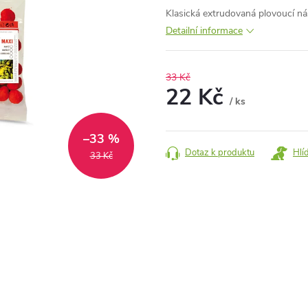
Klasická extrudovaná plovoucí nás
Detailní informace
33 Kč
22 Kč
/ ks
Měrná
cena:
–33 %
Dotaz k produktu
Hlí
33 Kč