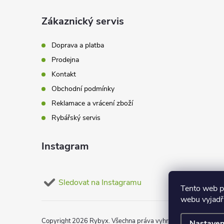
a
Zákaznický servis
t
Doprava a platba
Prodejna
í
Kontakt
Obchodní podmínky
Reklamace a vrácení zboží
Rybářský servis
Instagram
Sledovat na Instagramu
Tento web p
webu vyjadřu
Copyright 2026
Rybyx
. Všechna práva vyhrazena.
Upravit nas
Nastaven