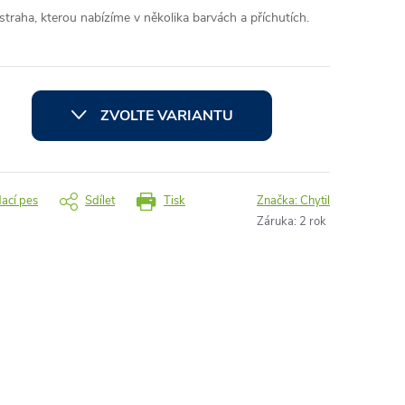
traha, kterou nabízíme v několika barvách a příchutích.
ZVOLTE VARIANTU
dací pes
Sdílet
Tisk
Značka:
Chytil
Záruka
:
2 rok