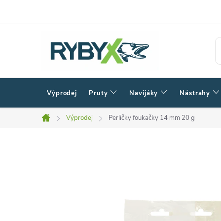
Přejít
na
obsah
Výprodej
Pruty
Navijáky
Nástrahy
Výprodej
Perličky foukačky 14 mm 20 g
Domů