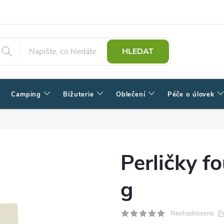
HLEDAT
Camping
Bižuterie
Oblečení
Péče o úlovek
Perličky 
g
P
Neohodnoceno