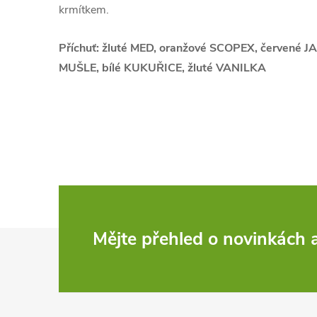
krmítkem.
Příchuť: žluté MED, oranžové SCOPEX, červené 
MUŠLE, bílé KUKUŘICE, žluté VANILKA
Z
Mějte přehled o novinkách
á
p