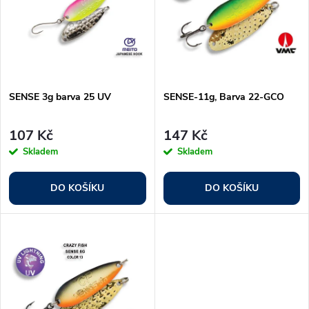
e
p
Abecedně
n
i
í
s
p
SENSE 3g barva 25 UV
SENSE-11g, Barva 22-GCO
p
r
107 Kč
147 Kč
r
Skladem
Skladem
o
o
DO KOŠÍKU
DO KOŠÍKU
d
d
u
u
k
k