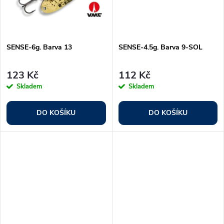
t
t
ů
ů
SENSE-6g. Barva 13
SENSE-4.5g. Barva 9-SOL
123 Kč
112 Kč
Skladem
Skladem
DO KOŠÍKU
DO KOŠÍKU