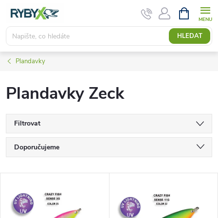
Přejít
NÁKUPNÍ
KOŠÍK
na
obsah
HLEDAT
Plandavky
Plandavky Zeck
Filtrovat
Ř
Doporučujeme
a
Nejlevnější
V
Nejdražší
z
ý
Nejprodávanější