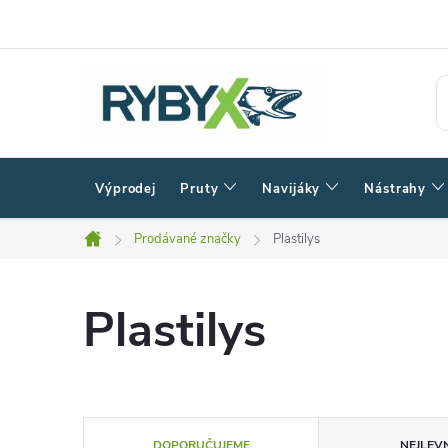
Přejít
na
obsah
Výprodej
Pruty
Navijáky
Nástrahy
Prodávané značky
Plastilys
Domů
Plastilys
Ř
DOPORUČUJEME
NEJLEVN