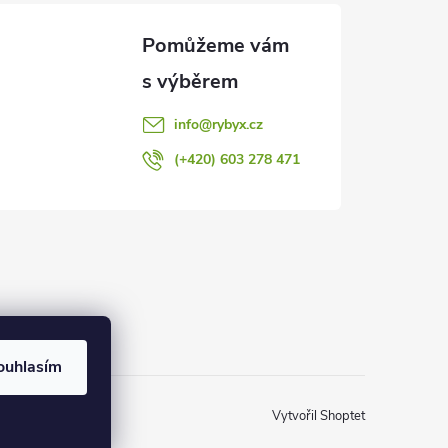
info
@
rybyx.cz
(+420) 603 278 471
ouhlasím
Vytvořil Shoptet