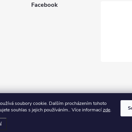
Facebook
oužívá soubory cookie. Dalším procházením tohoto
S
jete souhlas s jejich používáním.. Více informací
zde
.
tavení cookies
í