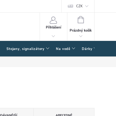
CZK
NÁKUPNÍ
KOŠÍK
Přihlášení
Prázdný košík
Stojany, signalizátory
Na vodě
Dárky
Způsob
ODÁVANĚJŠÍ
ABECEDNĚ