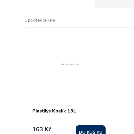
a
1
položek celkem
z
V
e
ý
n
p
í
i
p
s
r
p
Plastilys Kbelík 13L
o
r
d
163 Kč
DO KOŠÍKU