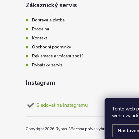
a
Zákaznický servis
r
t
v
Doprava a platba
Prodejna
k
í
Kontakt
y
Obchodní podmínky
v
Reklamace a vrácení zboží
Rybářský servis
ý
p
Instagram
i
Sledovat na Instagramu
s
Tento web p
webu vyjadřu
u
Copyright 2026
Rybyx
. Všechna práva vyhrazena.
Upravit nas
Nastaven