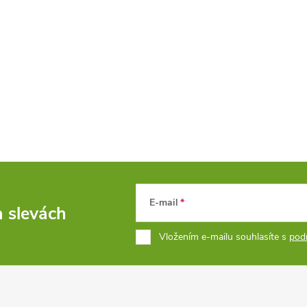
E-mail
a slevách
Vložením e-mailu souhlasíte s
pod