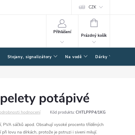
CZK
NÁKUPNÍ
KOŠÍK
Přihlášení
Prázdný košík
Stojany, signalizátory
Na vodě
Dárky
Způsob
pelety potápivé
odrobnosti hodnocení
Kód produktu:
CHTLPPP4/1KG
, PVA sáčků apod. Obsahují vysoké procento tříděných
ři lovu na dírkách, protože je pstruzi i siveni milují.