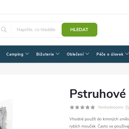
HLEDAT
Camping
Bižuterie
Oblečení
Péče o úlovek
Pstruhové 
P
Neohodnoceno
Vhodné použít do krmných směsí
rybích mouček. Často se používají p