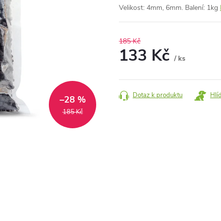
Velikost: 4mm, 6mm. Balení: 1kg
185 Kč
133 Kč
/ ks
Měrná
cena:
Dotaz k produktu
Hlí
–28 %
185 Kč