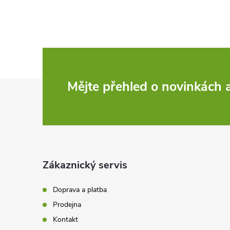
Z
Mějte přehled o novinkách
á
p
a
Zákaznický servis
t
Doprava a platba
Prodejna
í
Kontakt