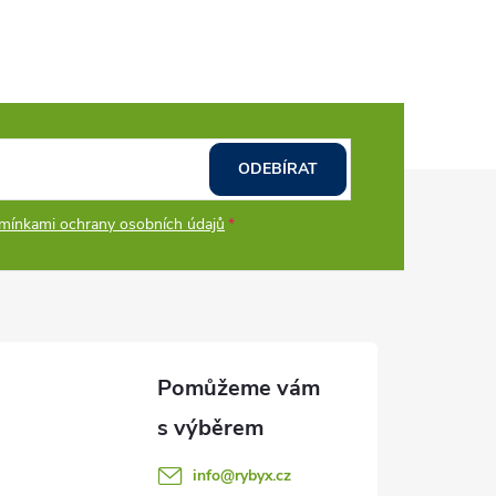
ODEBÍRAT
mínkami ochrany osobních údajů
info
@
rybyx.cz