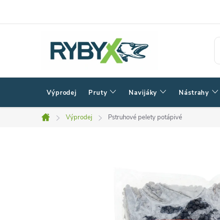
Přejít
na
obsah
Výprodej
Pruty
Navijáky
Nástrahy
Výprodej
Pstruhové pelety potápivé
Domů