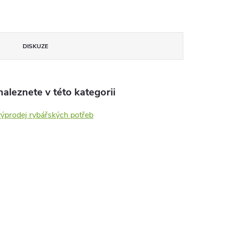
DISKUZE
aleznete v této kategorii
výprodej rybářských potřeb