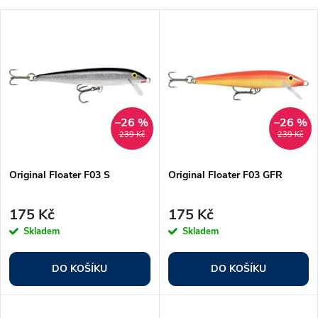
a
Nejlevnější
V
Nejdražší
z
ý
Nejprodávanější
e
p
Abecedně
n
i
–26 %
–26 %
239 Kč
239 Kč
í
s
p
Original Floater F03 S
Original Floater F03 GFR
p
r
175 Kč
175 Kč
r
Skladem
Skladem
o
o
DO KOŠÍKU
DO KOŠÍKU
d
d