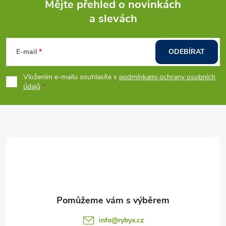
í
Mějte přehled o novinkách
v
a slevách
á
Z
p
n
r
á
í
E-mail
ODEBÍRAT
v
p
Vložením e-mailu souhlasíte s
podmínkami ochrany osobních
k
údajů
a
y
t
v
ý
í
p
i
s
info
@
rybyx.cz