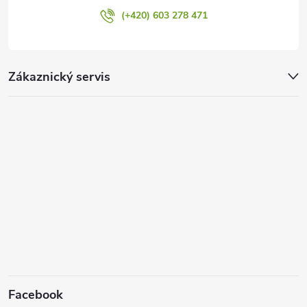
u
(+420) 603 278 471
Zákaznický servis
Facebook