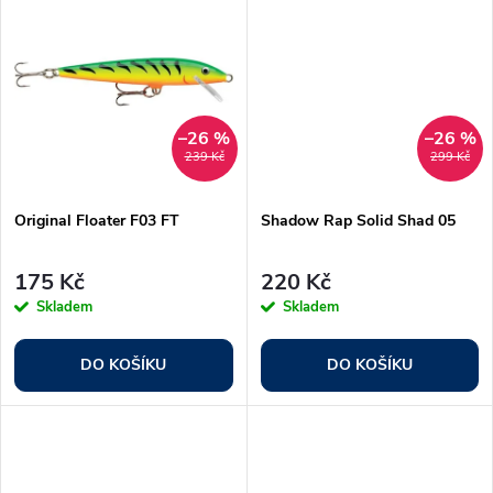
u
u
k
k
t
t
–26 %
–26 %
239 Kč
299 Kč
ů
ů
Original Floater F03 FT
Shadow Rap Solid Shad 05
175 Kč
220 Kč
Skladem
Skladem
DO KOŠÍKU
DO KOŠÍKU