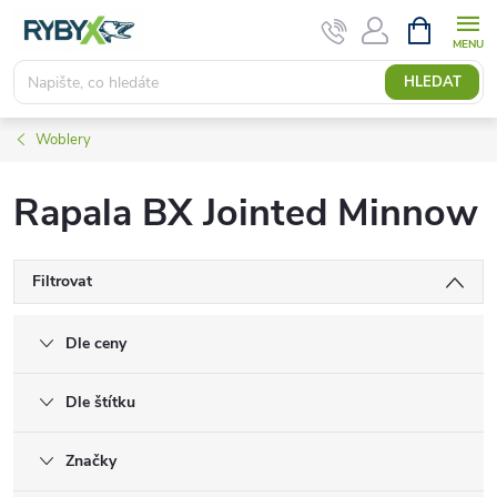
Přejít
NÁKUPNÍ
KOŠÍK
na
obsah
HLEDAT
Woblery
Rapala BX Jointed Minnow
Filtrovat
Dle ceny
Dle štítku
Značky