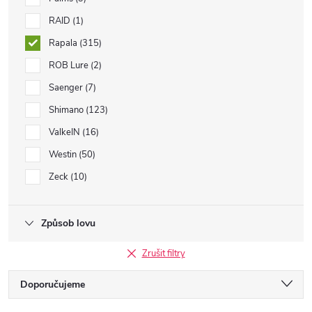
RAID
1
Rapala
315
ROB Lure
2
Saenger
7
Shimano
123
ValkeIN
16
Westin
50
Zeck
10
Způsob lovu
Zrušit filtry
Ř
Doporučujeme