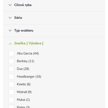
Cílová ryba
Série
Typ wobleru
Značka [ Výrobce ]
Abu Garcia
44
Berkley
11
Duo
28
Headbanger
16
Kinetic
6
Mistrall
9
Mukai
1
Palms
3