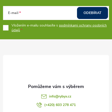
Z
á
E-mail
ODEBÍRAT
p
Vložením e-mailu souhlasíte s
podmínkami ochrany osobních
údajů
a
t
í
info
@
rybyx.cz
(+420) 603 278 471