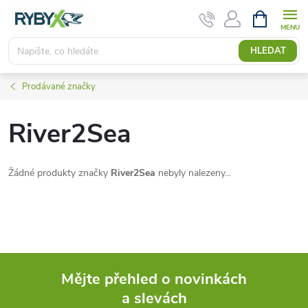
Přejít
NÁKUPNÍ
KOŠÍK
na
obsah
HLEDAT
Prodávané značky
River2Sea
Žádné produkty značky
River2Sea
nebyly nalezeny...
Mějte přehled o novinkách
a slevách