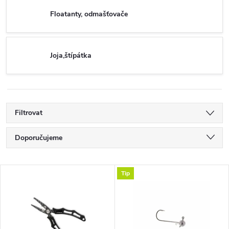
Floatanty, odmašťovače
Joja,štípátka
Filtrovat
Ř
Doporučujeme
a
Nejlevnější
V
Tip
Nejdražší
z
ý
Nejprodávanější
e
p
Abecedně