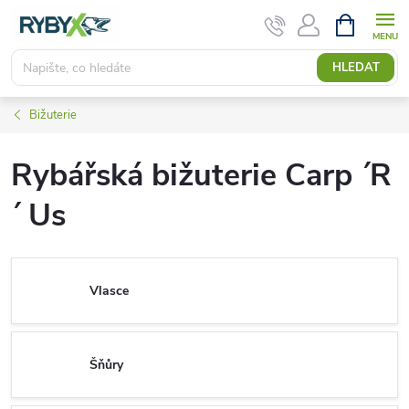
Přejít
NÁKUPNÍ
KOŠÍK
na
obsah
HLEDAT
Bižuterie
Rybářská bižuterie Carp ´R
´ Us
Vlasce
Šňůry