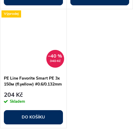
Výprodej
–40 %
340 Kč
PE Line Favorite Smart PE 3x
150м (fl.yellow) #0.6/0.132mm
12lb/5.4kg
204 Kč
Skladem
DO KOŠÍKU