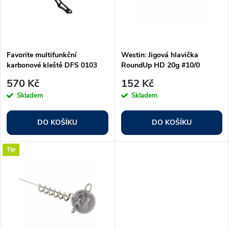
n
i
í
s
p
Favorite multifunkční
Westin: Jigová hlavička
karbonové kleště DFS 0103
RoundUp HD 20g #10/0
p
Natural 3ks
r
570 Kč
152 Kč
r
Skladem
Skladem
o
o
DO KOŠÍKU
DO KOŠÍKU
d
d
Tip
u
u
k
k
t
t