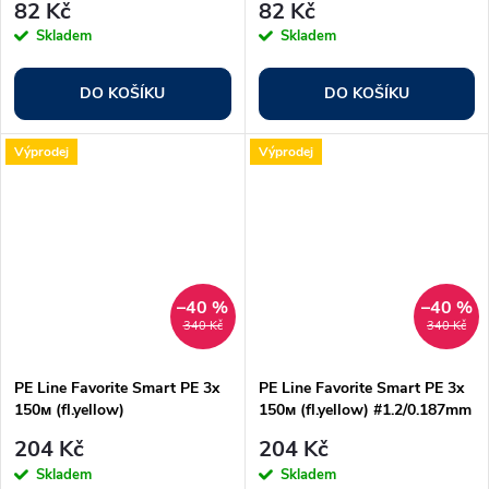
82 Kč
82 Kč
Skladem
Skladem
DO KOŠÍKU
DO KOŠÍKU
Výprodej
Výprodej
–40 %
–40 %
340 Kč
340 Kč
PE Line Favorite Smart PE 3x
PE Line Favorite Smart PE 3x
150м (fl.yellow)
150м (fl.yellow) #1.2/0.187mm
#0.15/0.066mm 2.5lb/1.2kg
20lb/9.5kg
204 Kč
204 Kč
Skladem
Skladem