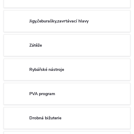
Jigy,čeburašky,zavrtávací hlavy
Zátěže
Rybářské nástroje
PVA program
Drobná bižuterie