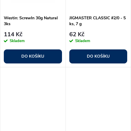
ů
ů
Westin: ScrewIn 30g Natural
JIGMASTER CLASSIC #2/0 - 5
3ks
ks, 7 g
114 Kč
62 Kč
Skladem
Skladem
DO KOŠÍKU
DO KOŠÍKU