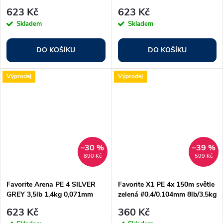
623 Kč
623 Kč
Skladem
Skladem
DO KOŠÍKU
DO KOŠÍKU
Výprodej
Výprodej
–30 %
–39 %
890 Kč
599 Kč
Favorite Arena PE 4 SILVER
Favorite X1 PE 4x 150m světle
GREY 3,5lb 1,4kg 0,071mm
zelená #0.4/0.104mm 8lb/3.5kg
#0,175
623 Kč
360 Kč