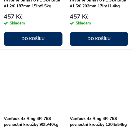
Favorite Smart 8 PE Sky Blue
Favorite Smart 8 PE Sky Blue
#1.2/0.187mm 15lb/9.5kg
#1.5/0.202mm 17lb/11.4kg
457 Kč
457 Kč
Skladem
Skladem
DO KOŠÍKU
DO KOŠÍKU
Vanfook 4x Ring 4R-75S
Vanfook 4x Ring 4R-75S
pevnostní kroužky 90lb/40kg
pevnostní kroužky 120lb/54kg
13ks
9ks