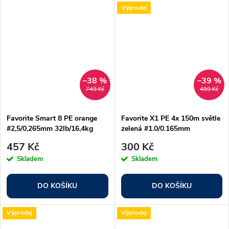
Výprodej
–38 %
–39 %
749 Kč
499 Kč
Favorite Smart 8 PE orange
Favorite X1 PE 4x 150m světle
#2,5/0,265mm 32lb/16,4kg
zelená #1.0/0.165mm
19lb/8.7kg
457 Kč
300 Kč
Skladem
Skladem
DO KOŠÍKU
DO KOŠÍKU
Výprodej
Výprodej