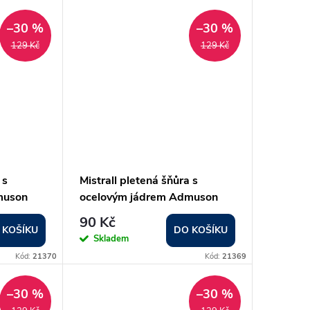
–30 %
–30 %
129 Kč
129 Kč
 s
Mistrall pletená šňůra s
muson
ocelovým jádrem Admuson
0,18 mm
Steel Core průměr: 0,16 mm
90 Kč
 KOŠÍKU
DO KOŠÍKU
Skladem
Kód:
21370
Kód:
21369
–30 %
–30 %