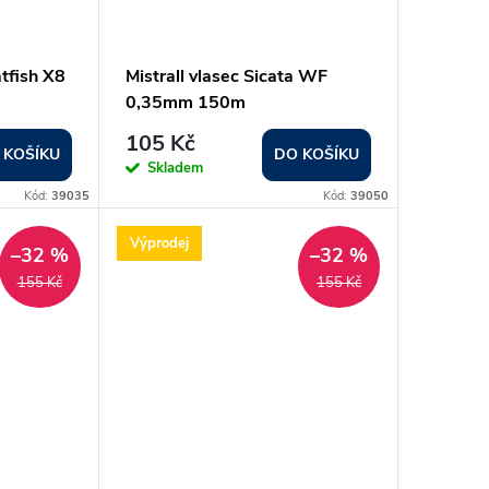
atfish X8
Mistrall vlasec Sicata WF
0,35mm 150m
105 Kč
 KOŠÍKU
DO KOŠÍKU
Skladem
Kód:
39035
Kód:
39050
Výprodej
–32 %
–32 %
155 Kč
155 Kč