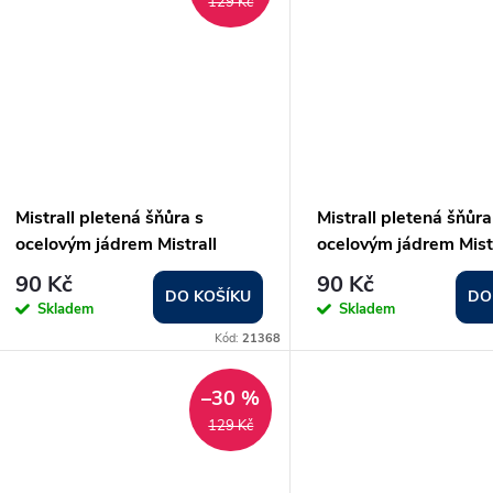
129 Kč
Mistrall pletená šňůra s
Mistrall pletená šňůra
ocelovým jádrem Mistrall
ocelovým jádrem Mist
Admuson Steel Core průměr:
Admuson Steel Core 
90 Kč
90 Kč
0,14 mm
0,12 mm
DO KOŠÍKU
DO
Skladem
Skladem
Kód:
21368
–30 %
129 Kč