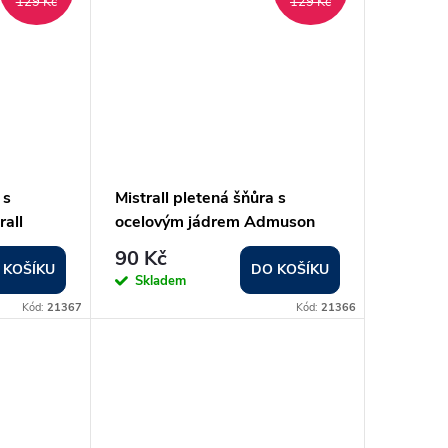
129 Kč
129 Kč
 s
Mistrall pletená šňůra s
rall
ocelovým jádrem Admuson
průměr:
Steel Core průměr: 0,11 mm
90 Kč
 KOŠÍKU
DO KOŠÍKU
Skladem
Kód:
21367
Kód:
21366