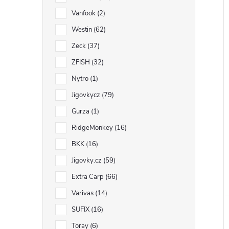
Vanfook
2
Westin
62
Zeck
37
ZFISH
32
Nytro
1
Jigovkycz
79
Gurza
1
RidgeMonkey
16
BKK
16
Jigovky.cz
59
Extra Carp
66
Varivas
14
SUFIX
16
Toray
6