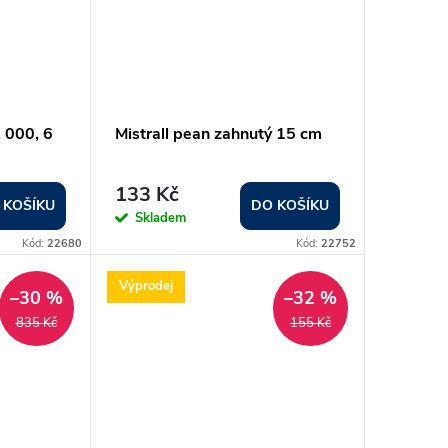
. 000, 6
Mistrall pean zahnutý 15 cm
133 Kč
 KOŠÍKU
DO KOŠÍKU
Skladem
Kód:
22680
Kód:
22752
Výprodej
–30 %
–32 %
835 Kč
155 Kč