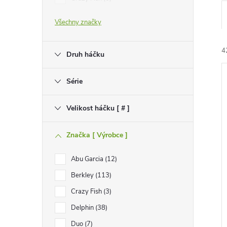
e
Všechny značky
l
4
Druh háčku
Série
Velikost háčku [ # ]
í
Značka [ Výrobce ]
i
Abu Garcia
12
Berkley
113
Crazy Fish
3
Delphin
38
Duo
7