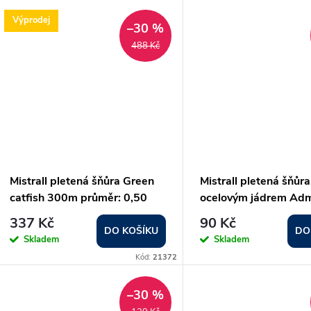
Výprodej
–30 %
488 Kč
Mistrall pletená šňůra Green
Mistrall pletená šňůra
catfish 300m průměr: 0,50
ocelovým jádrem Ad
mm
Steel Core průměr: 
337 Kč
90 Kč
DO KOŠÍKU
DO
Skladem
Skladem
Kód:
21372
–30 %