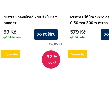
Mistrall navlékač kroužků Bait
Mistrall šňůra Shiro c
bander
0,50mm 300m černá
59 Kč
579 Kč
DO KOŠÍKU
DO
Skladem
Skladem
Kód:
29245
Výprodej
Výprodej
–32 %
155 Kč