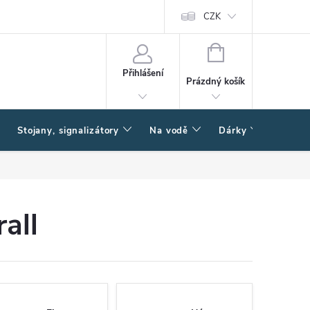
CZK
NÁKUPNÍ
KOŠÍK
Přihlášení
Prázdný košík
Stojany, signalizátory
Na vodě
Dárky
Způsob
all