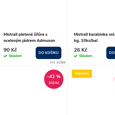
Mistrall pletená šňůra s
Mistrall karabinka vel
ocelovým jádrem Admuson
kg, 10ks/bal
Steel Core průměr: 0,09 mm
90 Kč
26 Kč
DO KOŠÍKU
DO
Skladem
Skladem
Kód:
21365
Výprodej
–42 %
103 Kč