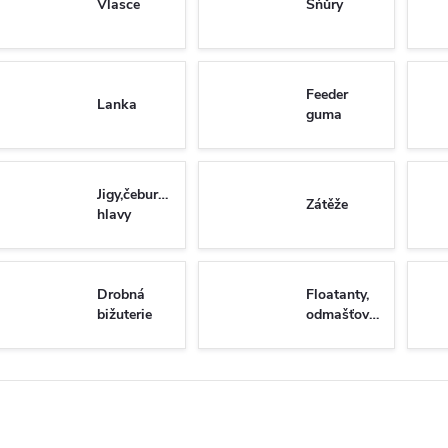
Vlasce
Šňůry
Feeder
Lanka
guma
Jigy,čeburašky,zavrtávací
Zátěže
hlavy
Drobná
Floatanty,
bižuterie
odmašťovače