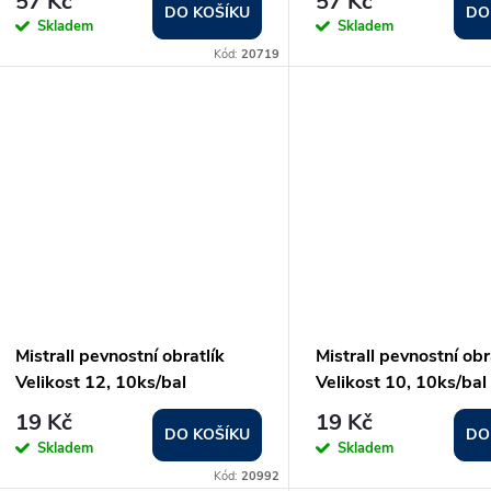
57 Kč
57 Kč
d
DO KOŠÍKU
DO
Skladem
Skladem
o
Kód:
20719
u
d
k
u
t
k
ů
t
ů
Mistrall pevnostní obratlík
Mistrall pevnostní obr
Velikost 12, 10ks/bal
Velikost 10, 10ks/bal
19 Kč
19 Kč
DO KOŠÍKU
DO
Skladem
Skladem
Kód:
20992