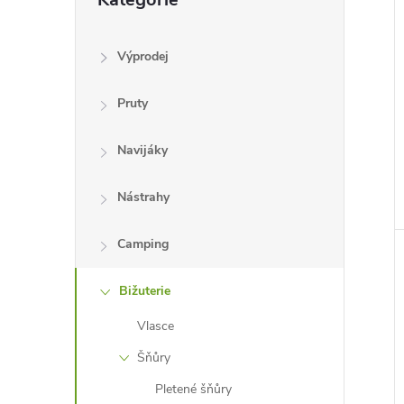
kategorie
Výprodej
Pruty
Navijáky
Nástrahy
Camping
Bižuterie
Vlasce
Šňůry
Pletené šňůry