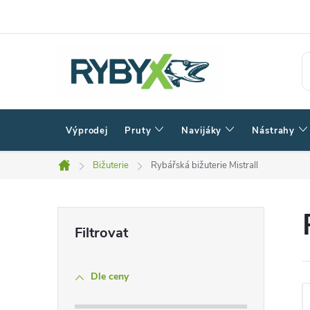
Přejít
na
obsah
Výprodej
Pruty
Navijáky
Nástrahy
Bižuterie
Rybářská bižuterie Mistrall
Domů
P
o
Dle ceny
s