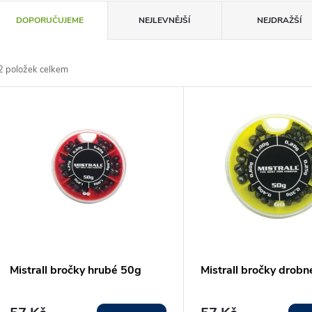
Ř
DOPORUČUJEME
NEJLEVNĚJŠÍ
NEJDRAŽŠÍ
a
2
položek celkem
z
V
e
ý
n
p
p
s
r
p
Mistrall bročky hrubé 50g
Mistrall bročky drob
o
r