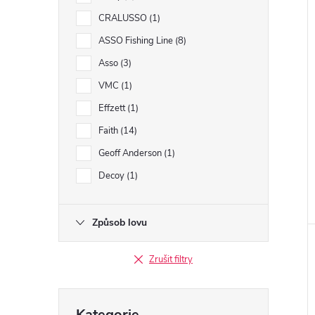
CRALUSSO
1
ASSO Fishing Line
8
Asso
3
VMC
1
Effzett
1
Faith
14
Geoff Anderson
1
Decoy
1
Způsob lovu
Zrušit filtry
Přeskočit
Kategorie