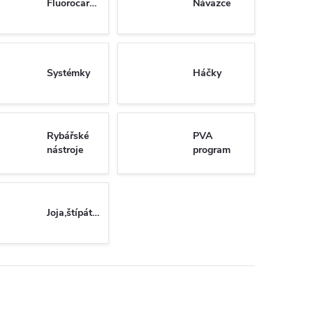
Fluorocarbony
Návazce
Systémky
Háčky
Rybářské
PVA
nástroje
program
Joja,štípátka