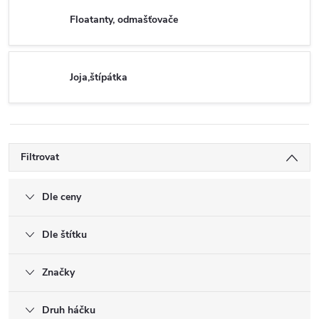
Floatanty, odmašťovače
Joja,štípátka
Filtrovat
Dle ceny
Dle štítku
Značky
Druh háčku