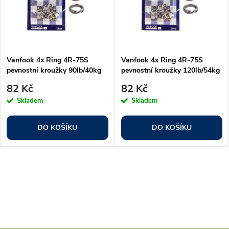
p
n
i
í
s
p
Vanfook 4x Ring 4R-75S
Vanfook 4x Ring 4R-75S
pevnostní kroužky 90lb/40kg
pevnostní kroužky 120lb/54kg
p
13ks
9ks
r
82 Kč
82 Kč
r
Skladem
Skladem
o
o
DO KOŠÍKU
DO KOŠÍKU
d
d
u
O
u
k
v
k
l
t