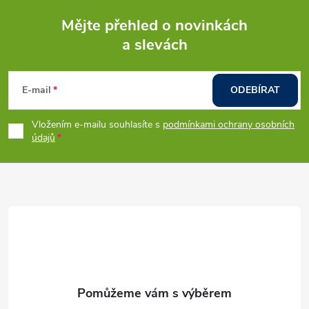
t
á
ů
Mějte přehled o novinkách
ů
d
a slevách
Z
a
á
c
E-mail
ODEBÍRAT
p
í
Vložením e-mailu souhlasíte s
podmínkami ochrany osobních
údajů
p
a
r
t
v
í
k
y
v