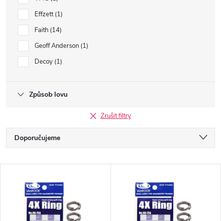
Effzett
1
Faith
14
Geoff Anderson
1
Decoy
1
Způsob lovu
Zrušit filtry
Ř
Doporučujeme
a
Nejlevnější
V
Nejdražší
z
ý
Nejprodávanější
e
Abecedně