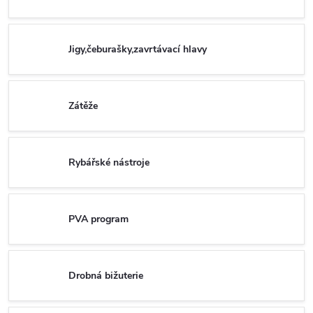
Jigy,čeburašky,zavrtávací hlavy
Zátěže
Rybářské nástroje
PVA program
Drobná bižuterie