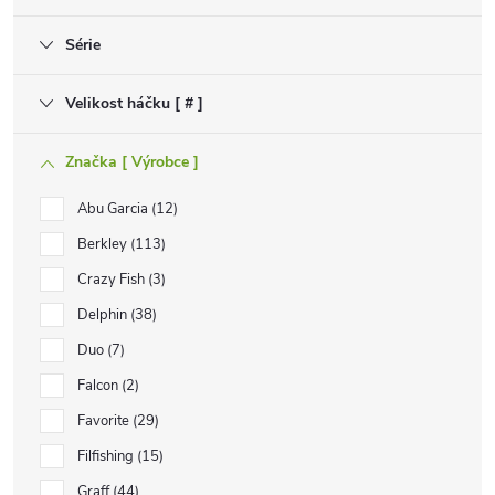
Série
Velikost háčku [ # ]
Značka [ Výrobce ]
Abu Garcia
12
Berkley
113
Crazy Fish
3
Delphin
38
Duo
7
Falcon
2
Favorite
29
Filfishing
15
Graff
44