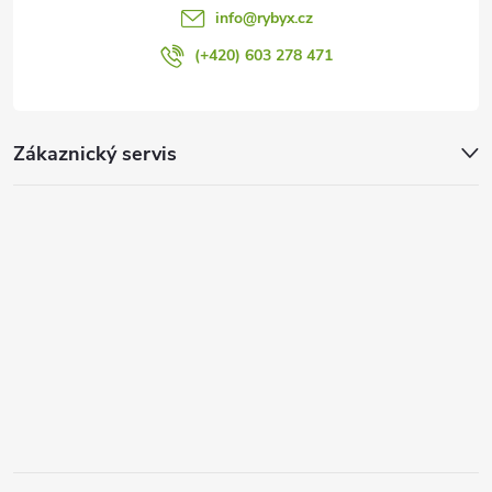
ý
info
@
rybyx.cz
p
(+420) 603 278 471
i
s
Zákaznický servis
u