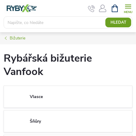
Přejít
NÁKUPNÍ
KOŠÍK
na
obsah
HLEDAT
Bižuterie
Rybářská bižuterie
Vanfook
Vlasce
Šňůry