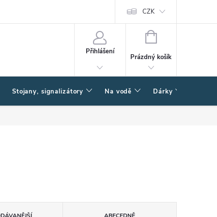
CZK
NÁKUPNÍ
KOŠÍK
Přihlášení
Prázdný košík
Stojany, signalizátory
Na vodě
Dárky
Způsob
ODÁVANĚJŠÍ
ABECEDNĚ