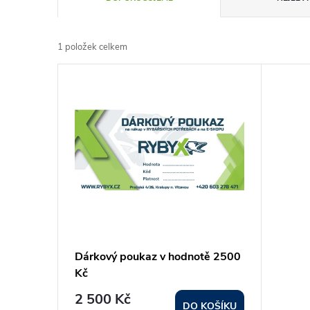
a
1
položek celkem
z
V
e
ý
n
p
í
i
p
s
r
p
Dárkový poukaz v hodnotě 2500
o
Kč
r
d
2 500 Kč
DO KOŠÍKU