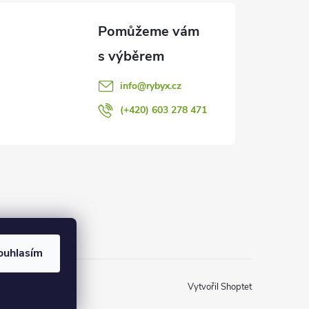
info
@
rybyx.cz
(+420) 603 278 471
ouhlasím
Vytvořil Shoptet