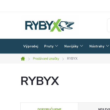
Přejít
na
obsah
Výprodej
Pruty
Navijáky
Nástrahy
Prodávané značky
RYBYX
Domů
RYBYX
Ř
DOPORUČUJEME
NEJLEVN