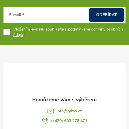
Z
á
E-mail
ODEBÍRAT
p
Vložením e-mailu souhlasíte s
podmínkami ochrany osobních
údajů
a
t
í
info
@
rybyx.cz
(+420) 603 278 471