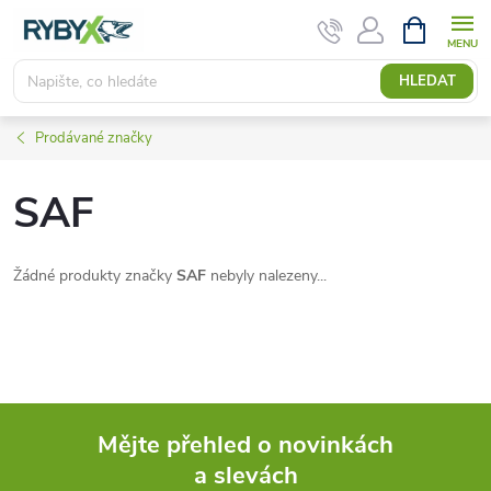
Přejít
NÁKUPNÍ
KOŠÍK
na
obsah
HLEDAT
Prodávané značky
SAF
Žádné produkty značky
SAF
nebyly nalezeny...
Mějte přehled o novinkách
a slevách