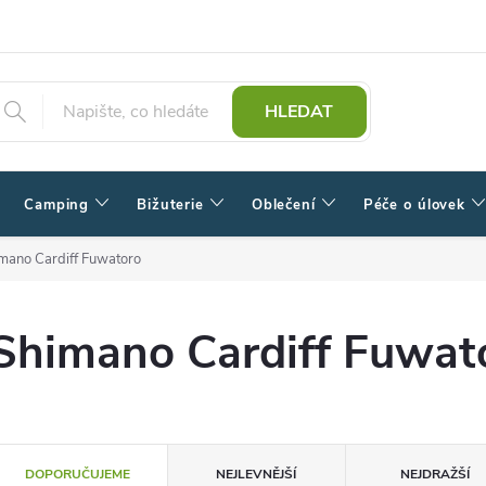
HLEDAT
Camping
Bižuterie
Oblečení
Péče o úlovek
mano Cardiff Fuwatoro
Shimano Cardiff Fuwat
Ř
DOPORUČUJEME
NEJLEVNĚJŠÍ
NEJDRAŽŠÍ