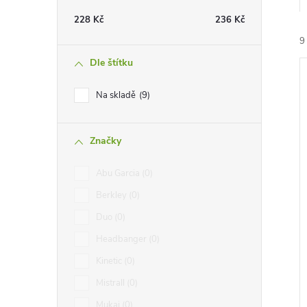
t
228
Kč
236
Kč
r
9
Dle štítku
a
Na skladě
9
n
Značky
n
í
i
Abu Garcia
0
í
Berkley
0
p
Duo
0
Headbanger
0
a
Kinetic
0
n
Mistrall
0
Mukai
0