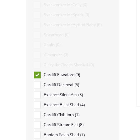
Svartzonker McCelly
0
Svartzonker McSnack
0
Svartzonker McHybrid Baby
0
Spearhead
0
Realis
0
Alexandra
0
Ricky the Roach Shadtail
0
Cardiff Fuwatoro
9
Cardiff Dartheat
5
Exsence Silent Ass
3
Exsence Blast Shad
4
Cardiff Chibitoro
1
Cardiff Stream Flat
8
Bantam Pavlo Shad
7