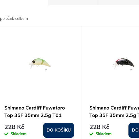
a
položek celkem
z
V
e
ý
n
p
p
s
r
p
Shimano Cardiff Fuwatoro
Shimano Cardiff Fuw
o
Top 35F 35mm 2.5g T01
Top 35F 35mm 2.5g 
r
Green Tea
Chocolate
228 Kč
228 Kč
d
DO KOŠÍKU
DO
Skladem
Skladem