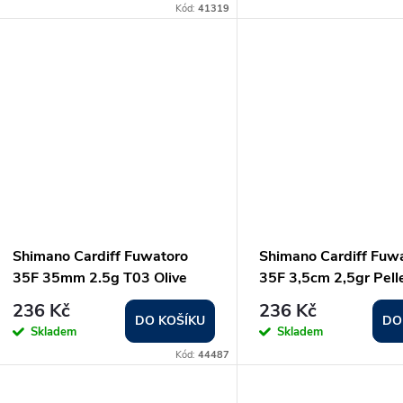
o
Kód:
41319
u
d
k
u
t
k
ů
t
ů
Shimano Cardiff Fuwatoro
Shimano Cardiff Fuw
35F 35mm 2.5g T03 Olive
35F 3,5cm 2,5gr Pell
236 Kč
236 Kč
DO KOŠÍKU
DO
Skladem
Skladem
Kód:
44487