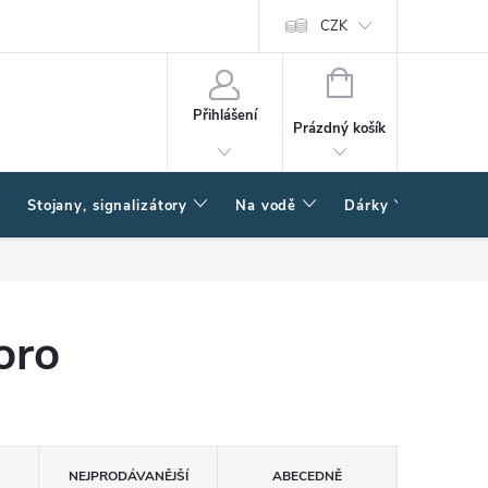
CZK
NÁKUPNÍ
KOŠÍK
Přihlášení
Prázdný košík
Stojany, signalizátory
Na vodě
Dárky
Způsob
oro
NEJPRODÁVANĚJŠÍ
ABECEDNĚ