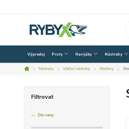
Přejít
na
obsah
Výprodej
Pruty
Navijáky
Nástrahy
Nástrahy
Vláčecí nástrahy
Woblery
Shi
Domů
P
o
Dle ceny
s