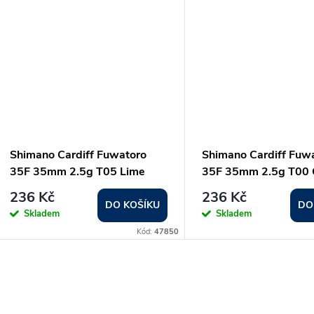
Shimano Cardiff Fuwatoro
Shimano Cardiff Fuw
35F 35mm 2.5g T05 Lime
35F 35mm 2.5g T00 
236 Kč
236 Kč
DO KOŠÍKU
DO
Skladem
Skladem
Kód:
47850
O