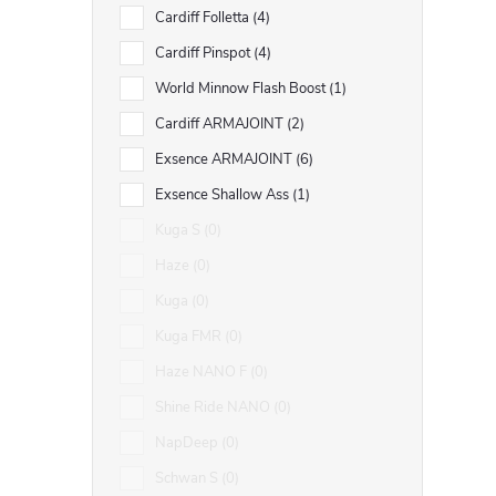
Cardiff Folletta
4
Cardiff Pinspot
4
World Minnow Flash Boost
1
Cardiff ARMAJOINT
2
Exsence ARMAJOINT
6
i
Exsence Shallow Ass
1
Kuga S
0
Haze
0
Kuga
0
Kuga FMR
0
Haze NANO F
0
Shine Ride NANO
0
NapDeep
0
Schwan S
0