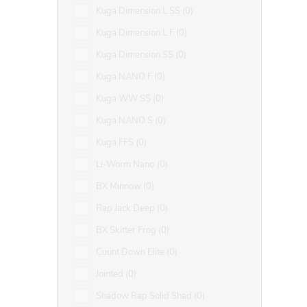
Kuga Dimension L SS
0
Kuga Dimension L F
0
Kuga Dimension SS
0
Kuga NANO F
0
Kuga WW SS
0
Kuga NANO S
0
Kuga FFS
0
Li-Worm Nano
0
BX Minnow
0
Rap Jack Deep
0
BX Skitter Frog
0
Count Down Elite
0
Jointed
0
Shadow Rap Solid Shad
0