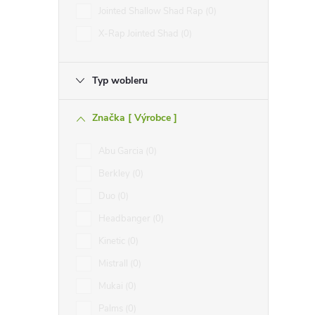
Jointed Shallow Shad Rap
0
X-Rap Jointed Shad
0
Typ wobleru
Značka [ Výrobce ]
Abu Garcia
0
Berkley
0
Duo
0
Headbanger
0
Kinetic
0
Mistrall
0
Mukai
0
Palms
0