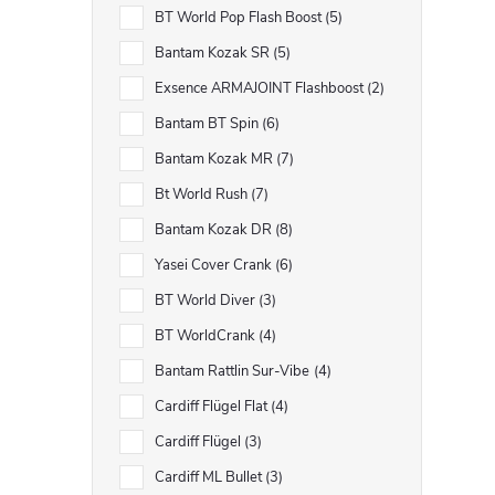
BT World Pop Flash Boost
5
l
Bantam Kozak SR
5
Exsence ARMAJOINT Flashboost
2
Bantam BT Spin
6
Bantam Kozak MR
7
Bt World Rush
7
Bantam Kozak DR
8
í
Yasei Cover Crank
6
BT World Diver
3
BT WorldCrank
4
r
Bantam Rattlin Sur-Vibe
4
Cardiff Flügel Flat
4
Cardiff Flügel
3
Cardiff ML Bullet
3